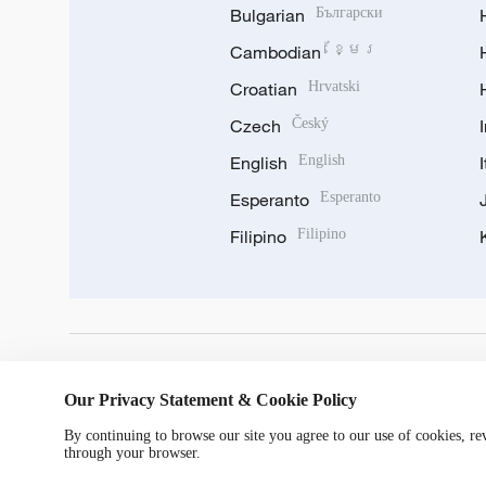
Bulgarian
Български
Cambodian
ខ្មែរ
Croatian
Hrvatski
Czech
Český
English
English
Esperanto
Esperanto
Filipino
Filipino
DOWNLOAD OUR APP
Our Privacy Statement & Cookie Policy
By continuing to browse our site you agree to our use of cookies, r
through your browser.