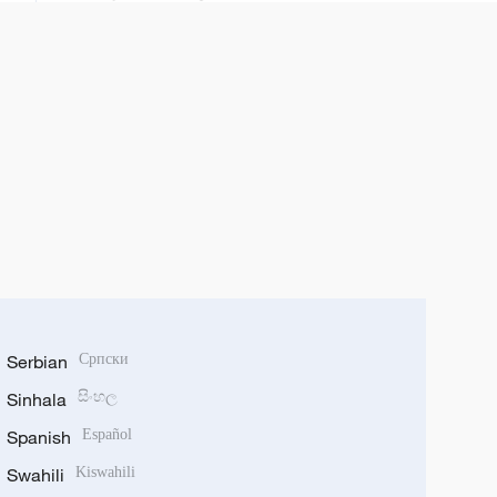
Serbian
Српски
Sinhala
සිංහල
Spanish
Español
Swahili
Kiswahili