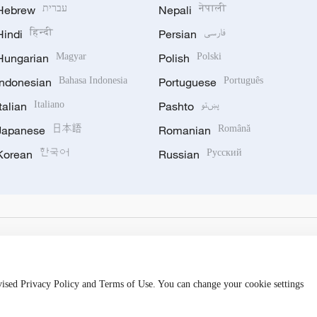
Hebrew
עברית
Nepali
नेपाली
Hindi
हिन्दी
Persian
فارسی
Hungarian
Magyar
Polish
Polski
Indonesian
Bahasa Indonesia
Portuguese
Português
Italian
Italiano
Pashto
پښتو
Japanese
日本語
Romanian
Română
Korean
한국어
Russian
Русский
evised Privacy Policy and Terms of Use. You can change your cookie settings