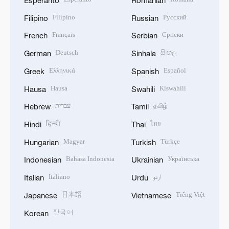
Esperanto
Romanian
Filipino
Русский
Filipino
Russian
Français
Српски
French
Serbian
Deutsch
සිංහල
German
Sinhala
Ελληνικά
Español
Greek
Spanish
Hausa
Kiswahili
Hausa
Swahili
עברית
தமிழ்
Hebrew
Tamil
हिन्दी
ไทย
Hindi
Thai
Magyar
Türkçe
Hungarian
Turkish
Bahasa Indonesia
Українська
Indonesian
Ukrainian
Italiano
اردو
Italian
Urdu
日本語
Tiếng Việt
Japanese
Vietnamese
한국어
Korean