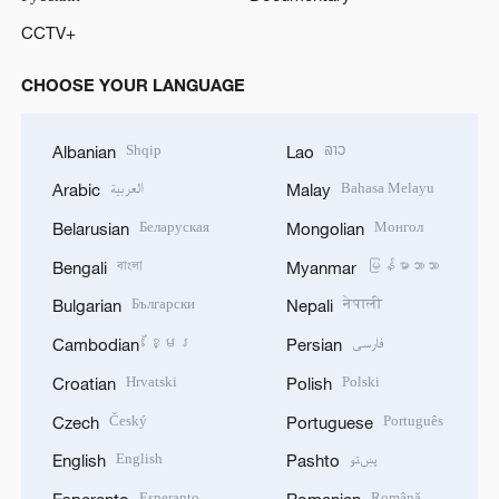
CCTV+
CHOOSE YOUR LANGUAGE
Shqip
ລາວ
Albanian
Lao
العربية
Bahasa Melayu
Arabic
Malay
Беларуская
Монгол
Belarusian
Mongolian
বাংলা
မြန်မာဘာသာ
Bengali
Myanmar
Български
नेपाली
Bulgarian
Nepali
ខ្មែរ
فارسی
Cambodian
Persian
Hrvatski
Polski
Croatian
Polish
Český
Português
Czech
Portuguese
English
پښتو
English
Pashto
Esperanto
Română