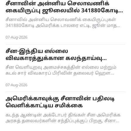
சீனாவின் அன்னிய செலாவணிக்
கையிருப்பு ஜூலையில் 341880கோடி
டாலரை எட்டியது
சீனாவில் அன்னிய செலாவணிக் கையிருப்புகள்
341880கோடி அமெரிக்க டாலரை எட்டி, ஜூன் மாத
காலத்தில் இருந்ததை விட 0.07விழுக்காடு
அதிகரித்தது.
07-Aug-2026
சீன-இந்திய எல்லை
விவகாரத்துக்கான கலந்தாய்வு
மற்றும் ஒருங்கிணைப்புப் பணி
சீன வெளியுறவு அமைச்சகத்தின் எல்லை மற்றும்
அமைப்புமுறை பற்றிய 36வது கூட்டம்
கடல் சார் விவகாரப் பிரிவின் தலைவர் ஹௌ
யான்ச்சீ, இந்திய வெளியுறவு அமைச்சகத்தின்
கிழக்காசிய பிரிவின் இணைச் செயலாளர் சுஜித்
07-Aug-2026
கோஷ் ஆகியோர், ஆகஸ்டு 6ஆம் நாள் புது
தில்லியில் நடைபெற்ற சீன-இந்திய எல்லை
அமெரிக்காவுக்கு சீனாவின் பதிலடி
விவகாரத்துக்கான கலந்தாய்வு மற்றும்
வெளிக்காட்டிய சமிக்கை
ஒருங்கிணைப்புப் பணி அமைப்புமுறை பற்றிய
36வது கூட்டத்துக்குக் கூட்டாகத் தலைமைத்
கடந்த ஆண்டின் அக்டோபர் திங்கள் சீன-அமெரிக்க
தாங்கினர்.
அரசுத் தலைவர்களின் சந்திப்புக்குப் பிறகு, சீனா
மீதான கட்டுப்பாட்டு நடவடிக்கைகளை அமெரிக்கா