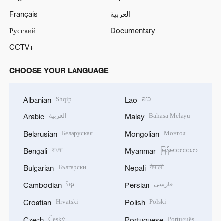
Français
العربية
Русский
Documentary
CCTV+
CHOOSE YOUR LANGUAGE
Shqip
ລາວ
Albanian
Lao
العربية
Bahasa Melayu
Arabic
Malay
Беларуская
Монгол
Belarusian
Mongolian
বাংলা
မြန်မာဘာသာ
Bengali
Myanmar
Български
नेपाली
Bulgarian
Nepali
ខ្មែរ
فارسی
Cambodian
Persian
Hrvatski
Polski
Croatian
Polish
Český
Português
Czech
Portuguese