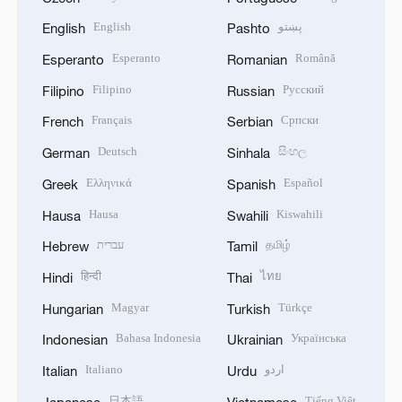
English
پښتو
English
Pashto
Esperanto
Română
Esperanto
Romanian
Filipino
Русский
Filipino
Russian
Français
Српски
French
Serbian
Deutsch
සිංහල
German
Sinhala
Ελληνικά
Español
Greek
Spanish
Hausa
Kiswahili
Hausa
Swahili
עברית
தமிழ்
Hebrew
Tamil
हिन्दी
ไทย
Hindi
Thai
Magyar
Türkçe
Hungarian
Turkish
Bahasa Indonesia
Українська
Indonesian
Ukrainian
Italiano
اردو
Italian
Urdu
日本語
Tiếng Việt
Japanese
Vietnamese