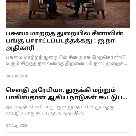
பசுமை மாற்றத் துறையில் சீனாவின்
பங்கு பாராட்டப்படத்தக்கது：ஐ.நா
அதிகாரி
பசுமை மாற்றத் துறையில் சீன அரசு மேற்கொண்டு
வரும் சிறந்த தலைமைத் திறனையும் நடைமுறைக்கு
ஏற்ற நடவடிக்கைகளையும் காலநிலை மாற்றம்
பற்றிய ஐ.நா கட்டுக்கோப்பு உடன்படிக்கையின்
08-Aug-2026
செயலகத்தின் நிர்வாகச் செயலாளர் சைமன் ஸ்டீல்
பாராட்டியுள்ளார்.
செளதி அரேபியா, துருக்கி மற்றும்
பாகிஸ்தான் ஆகிய நாடுகள் கூட்டுப்
பாதுகாப்பு ஒப்பந்தம்
அச்சந்திப்பின்போது, ​​மூன்று தரப்பினரும் ஒரு
கூட்டுப் பாதுகாப்பு ஒப்பந்தத்தில்
கையெழுத்திட்டனர்.
07-Aug-2026