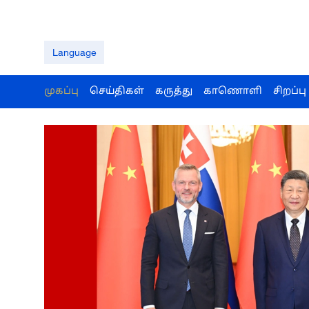
Language
முகப்பு
செய்திகள்
கருத்து
காணொளி
சிறப்பு