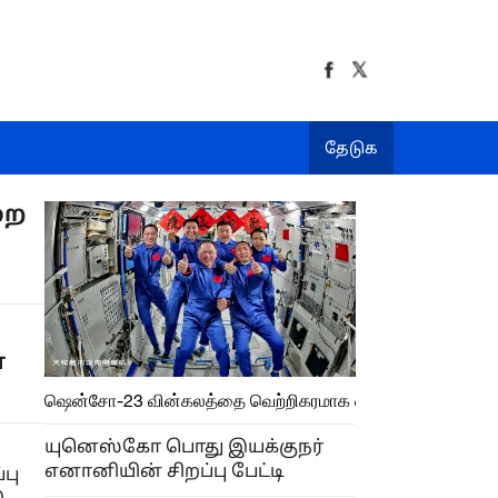
தேடுக
றை
்
ஷென்சோ-23 வின்கலத்தை வெற்றிகரமாக ஏவியது சீனா
யுனெஸ்கோ பொது இயக்குநர்
எனானியின் சிறப்பு பேட்டி
பு