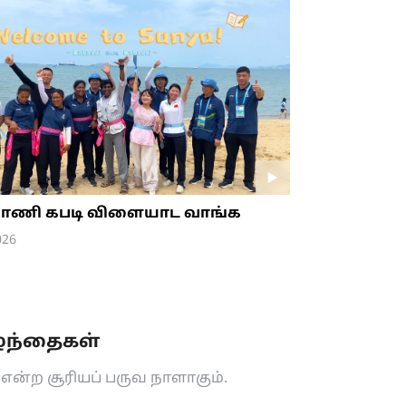
 பாணி கபடி விளையாட வாங்க
026
ழந்தைகள்
யு என்ற சூரியப் பருவ நாளாகும்.