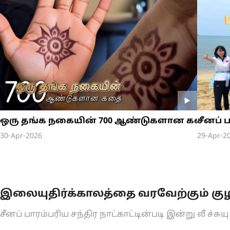
ஒரு தங்க நகையின் 700 ஆண்டுகளான கதை EP3
சீனப்
ுமையான நேர்மை
30-Apr-2026
29-Apr-2
இலையுதிர்க்காலத்தை வரவேற்கும் கு
சீனப் பாரம்பரிய சந்திர நாட்காட்டின்படி இன்று லீ ச்சு