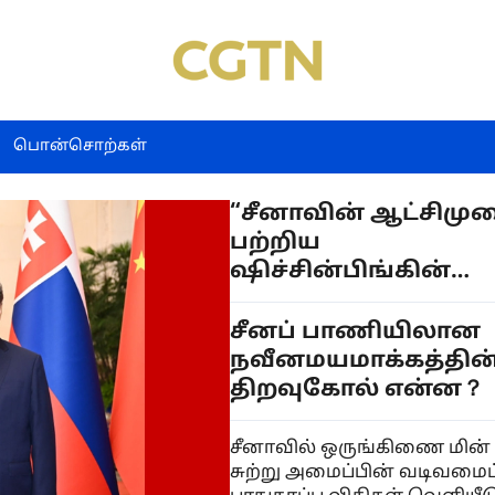
பொன்சொற்கள்
“சீனாவின் ஆட்சிமு
பற்றிய
ஷிச்சின்பிங்கின்
சிந்தனை” நூலின்
5ஆவது தொகுதி
சீனப் பாணியிலான
குறித்து சீன-
நவீனமயமாக்கத்தின
தஜிக்ஸ்தான்
திறவுகோல் என்ன？
துறையினர்கள்
பரிமாற்றம்
சீனாவில் ஒருங்கிணை மின்
சுற்று அமைப்பின் வடிவமைப்