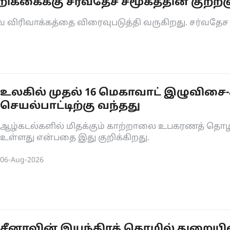
க்கைக்கு சர்வதேச சமூகத்தின் குற்றஞ
ிரிவாக்கத்தை விரைவுபடுத்தி வருகிறது. சர்வதேச ச
உலகில் முதல் 16 மெகாவாட் இழுவிசை-
செயல்பாட்டிற்கு வந்தது
ஆழ்கடல்களில் மிதக்கும் காற்றாலை உபகரணத் தொழி
உள்ளது என்பதை இது குறிக்கிறது.
06-Aug-2026
சீனாவின் இயந்திரத் தொழில் துறையின