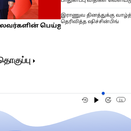
பாதுகாப்பு விதிகள் வெளியீட
இராணுவ தினத்துக்கு வாழ்த்
தெரிவித்த ஷிச்சின்பிங்
ர்களின் பெய்ஜிங்கில் சந்திப்பு
தொகுப்பு
1x