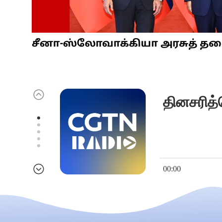
சீனா-ஸ்லோவாக்கியா அரசுத் தலைவ
தினசரித்
00:00