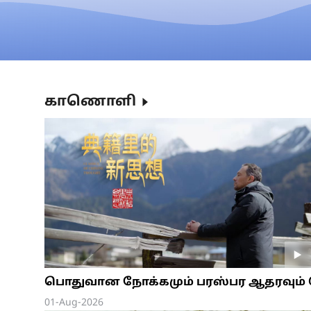
காணொளி
பொதுவான நோக்கமும் பரஸ்பர ஆதரவும
01-Aug-2026