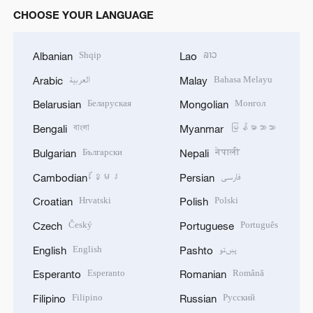
CHOOSE YOUR LANGUAGE
Shqip
ລາວ
Albanian
Lao
العربية
Bahasa Melayu
Arabic
Malay
Беларуская
Монгол
Belarusian
Mongolian
বাংলা
မြန်မာဘာသာ
Bengali
Myanmar
Български
नेपाली
Bulgarian
Nepali
ខ្មែរ
فارسی
Cambodian
Persian
Hrvatski
Polski
Croatian
Polish
Český
Português
Czech
Portuguese
English
پښتو
English
Pashto
Esperanto
Română
Esperanto
Romanian
Filipino
Русский
Filipino
Russian