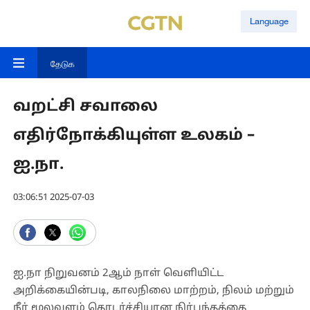
Language
தேடுக
வறட்சி சவாலை
எதிர்நோக்கியுள்ள உலகம் –
ஐ.நா.
03:06:51 2025-07-03
ஐ.நா நிறுவனம் 2ஆம் நாள் வெளியிட்ட
அறிக்கையின்படி, காலநிலை மாற்றம், நிலம் மற்றும்
நீர் மூலவளம் தொடர்ச்சியான நிர்பந்தத்தை