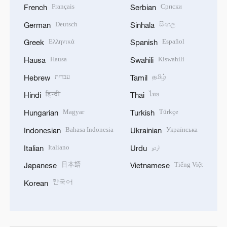
Français
Српски
French
Serbian
Deutsch
සිංහල
German
Sinhala
Ελληνικά
Español
Greek
Spanish
Hausa
Kiswahili
Hausa
Swahili
עברית
தமிழ்
Hebrew
Tamil
हिन्दी
ไทย
Hindi
Thai
Magyar
Türkçe
Hungarian
Turkish
Bahasa Indonesia
Українська
Indonesian
Ukrainian
Italiano
اردو
Italian
Urdu
日本語
Tiếng Việt
Japanese
Vietnamese
한국어
Korean