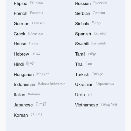
Filipino
Русский
Filipino
Russian
Français
Српски
French
Serbian
Deutsch
සිංහල
German
Sinhala
Ελληνικά
Español
Greek
Spanish
Hausa
Kiswahili
Hausa
Swahili
עברית
தமிழ்
Hebrew
Tamil
हिन्दी
ไทย
Hindi
Thai
Magyar
Türkçe
Hungarian
Turkish
Bahasa Indonesia
Українська
Indonesian
Ukrainian
Italiano
اردو
Italian
Urdu
日本語
Tiếng Việt
Japanese
Vietnamese
한국어
Korean