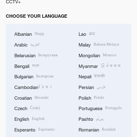
CCTV+
CHOOSE YOUR LANGUAGE
Shqip
ລາວ
Albanian
Lao
العربية
Bahasa Melayu
Arabic
Malay
Беларуская
Монгол
Belarusian
Mongolian
বাংলা
မြန်မာဘာသာ
Bengali
Myanmar
Български
नेपाली
Bulgarian
Nepali
ខ្មែរ
فارسی
Cambodian
Persian
Hrvatski
Polski
Croatian
Polish
Český
Português
Czech
Portuguese
English
پښتو
English
Pashto
Esperanto
Română
Esperanto
Romanian