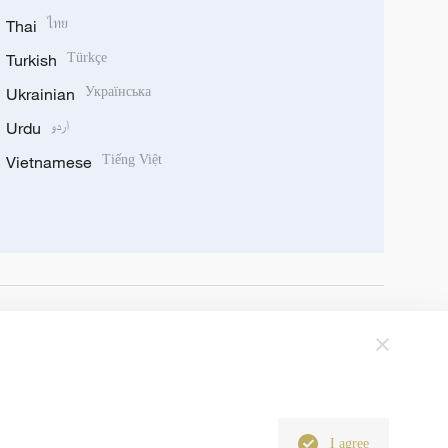
Thai
ไทย
Turkish
Türkçe
Ukrainian
Українська
Urdu
اردو
Vietnamese
Tiếng Việt
I agree