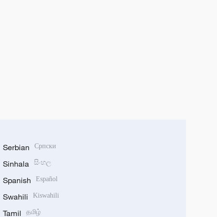
Serbian
Српски
Sinhala
සිංහල
Spanish
Español
Swahili
Kiswahili
Tamil
தமிழ்