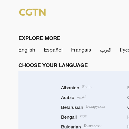
EXPLORE MORE
English
Español
Français
العربية
Рус
CHOOSE YOUR LANGUAGE
Albanian
Shqip
Arabic
العربية
Belarusian
Беларуская
Bengali
বাংলা
Bulgarian
Български