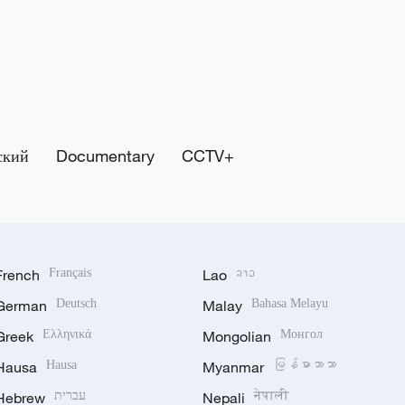
ский
Documentary
CCTV+
French
Français
Lao
ລາວ
German
Deutsch
Malay
Bahasa Melayu
Greek
Ελληνικά
Mongolian
Монгол
Hausa
Hausa
Myanmar
မြန်မာဘာသာ
Hebrew
עברית
Nepali
नेपाली