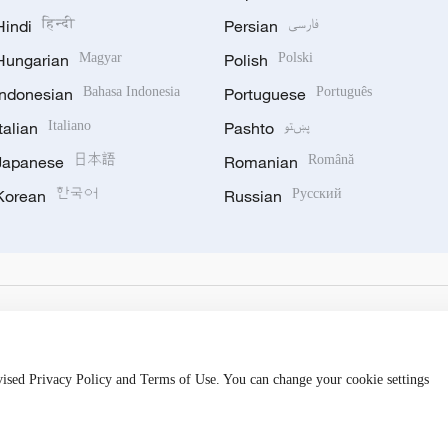
Hindi
हिन्दी
Persian
فارسی
Hungarian
Magyar
Polish
Polski
Indonesian
Bahasa Indonesia
Portuguese
Português
Italian
Italiano
Pashto
پښتو
Japanese
日本語
Romanian
Română
Korean
한국어
Russian
Русский
evised Privacy Policy and Terms of Use. You can change your cookie settings