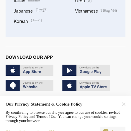
Italiano
اردو
Italian
Urdu
日本語
Tiếng Việt
Japanese
Vietnamese
한국어
Korean
DOWNLOAD OUR APP
Copyright © 2024 CGTN.
Our Privacy Statement & Cookie Policy
京ICP备20000184号
By continuing to browse our site you agree to our use of cookies, revised
Privacy Policy and Terms of Use. You can change your cookie settings
京公网安备 11010502050052号
through your browser.
Disinformation report hotline: 010-85061466