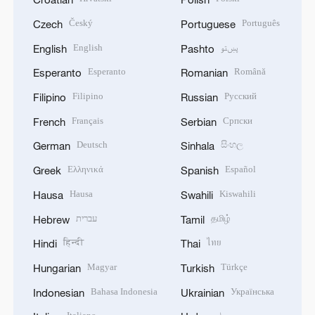
Český
Português
Czech
Portuguese
English
پښتو
English
Pashto
Esperanto
Română
Esperanto
Romanian
Filipino
Русский
Filipino
Russian
Français
Српски
French
Serbian
Deutsch
සිංහල
German
Sinhala
Ελληνικά
Español
Greek
Spanish
Hausa
Kiswahili
Hausa
Swahili
עברית
தமிழ்
Hebrew
Tamil
हिन्दी
ไทย
Hindi
Thai
Magyar
Türkçe
Hungarian
Turkish
Bahasa Indonesia
Українська
Indonesian
Ukrainian