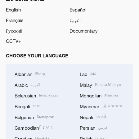
English
Español
Français
العربية
Русский
Documentary
CCTV+
CHOOSE YOUR LANGUAGE
Shqip
ລາວ
Albanian
Lao
العربية
Bahasa Melayu
Arabic
Malay
Беларуская
Монгол
Belarusian
Mongolian
বাংলা
မြန်မာဘာသာ
Bengali
Myanmar
Български
नेपाली
Bulgarian
Nepali
ខ្មែរ
فارسی
Cambodian
Persian
Hrvatski
Polski
Croatian
Polish