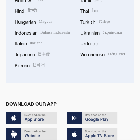
Hebrew
Tamil
हिन्दी
ไทย
Hindi
Thai
Magyar
Türkçe
Hungarian
Turkish
Bahasa Indonesia
Українська
Indonesian
Ukrainian
Italiano
اردو
Italian
Urdu
日本語
Tiếng Việt
Japanese
Vietnamese
한국어
Korean
DOWNLOAD OUR APP