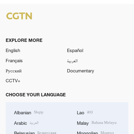
EXPLORE MORE
English
Español
Français
العربية
Русский
Documentary
CCTV+
CHOOSE YOUR LANGUAGE
Shqip
ລາວ
Albanian
Lao
العربية
Bahasa Melayu
Arabic
Malay
Беларуская
Монгол
Belarusian
Mongolian