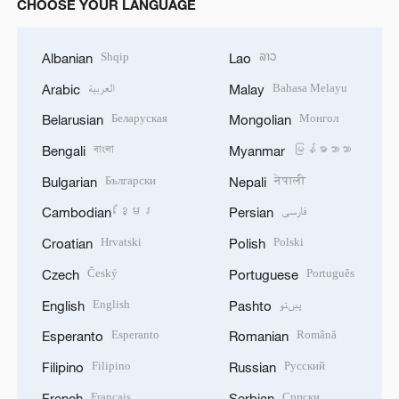
CHOOSE YOUR LANGUAGE
Shqip
ລາວ
Albanian
Lao
العربية
Bahasa Melayu
Arabic
Malay
Беларуская
Монгол
Belarusian
Mongolian
বাংলা
မြန်မာဘာသာ
Bengali
Myanmar
Български
नेपाली
Bulgarian
Nepali
ខ្មែរ
فارسی
Cambodian
Persian
Hrvatski
Polski
Croatian
Polish
Český
Português
Czech
Portuguese
English
پښتو
English
Pashto
Esperanto
Română
Esperanto
Romanian
Filipino
Русский
Filipino
Russian
Français
Српски
French
Serbian