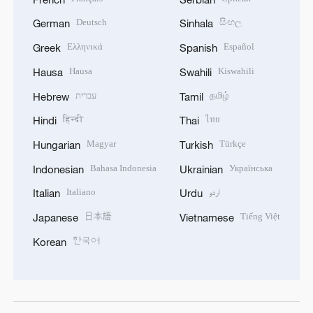
Deutsch
සිංහල
German
Sinhala
Ελληνικά
Español
Greek
Spanish
Hausa
Kiswahili
Hausa
Swahili
עברית
தமிழ்
Hebrew
Tamil
हिन्दी
ไทย
Hindi
Thai
Magyar
Türkçe
Hungarian
Turkish
Bahasa Indonesia
Українська
Indonesian
Ukrainian
Italiano
اردو
Italian
Urdu
日本語
Tiếng Việt
Japanese
Vietnamese
한국어
Korean