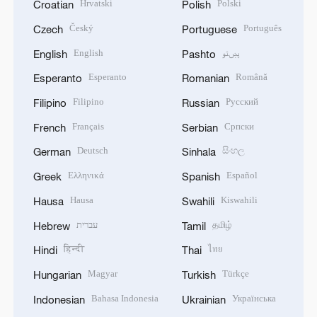
Hrvatski
Polski
Croatian
Polish
Český
Português
Czech
Portuguese
English
پښتو
English
Pashto
Esperanto
Română
Esperanto
Romanian
Filipino
Русский
Filipino
Russian
Français
Српски
French
Serbian
Deutsch
සිංහල
German
Sinhala
Ελληνικά
Español
Greek
Spanish
Hausa
Kiswahili
Hausa
Swahili
עברית
தமிழ்
Hebrew
Tamil
हिन्दी
ไทย
Hindi
Thai
Magyar
Türkçe
Hungarian
Turkish
Bahasa Indonesia
Українська
Indonesian
Ukrainian