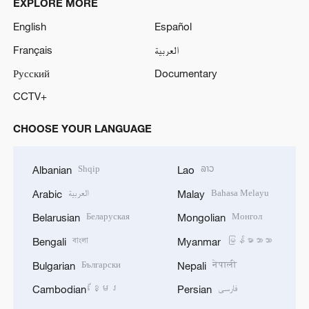
EXPLORE MORE
English
Español
Français
العربية
Русский
Documentary
CCTV+
CHOOSE YOUR LANGUAGE
Shqip
ລາວ
Albanian
Lao
العربية
Bahasa Melayu
Arabic
Malay
Беларуская
Монгол
Belarusian
Mongolian
বাংলা
မြန်မာဘာသာ
Bengali
Myanmar
Български
नेपाली
Bulgarian
Nepali
ខ្មែរ
فارسی
Cambodian
Persian