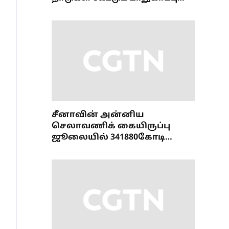
ஒப்பந்தம்
சீனாவின் அன்னிய
செலாவணிக் கையிருப்பு
ஜூலையில் 341880கோடி
டாலரை எட்டியது