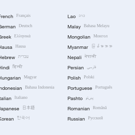
French
Français
Lao
ລາວ
German
Deutsch
Malay
Bahasa Melayu
Greek
Ελληνικά
Mongolian
Монгол
Hausa
Hausa
Myanmar
မြန်မာဘာသာ
Hebrew
עברית
Nepali
नेपाली
Hindi
हिन्दी
Persian
فارسی
Hungarian
Magyar
Polish
Polski
Indonesian
Bahasa Indonesia
Portuguese
Português
Italian
Italiano
Pashto
پښتو
Japanese
日本語
Romanian
Română
Korean
한국어
Russian
Русский