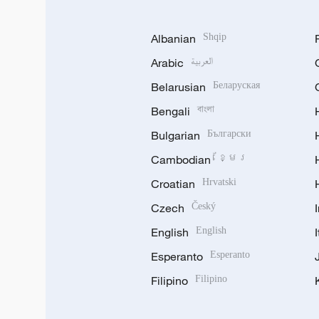
Albanian
Shqip
Arabic
العربية
Belarusian
Беларуская
Bengali
বাংলা
Bulgarian
Български
Cambodian
ខ្មែរ
Croatian
Hrvatski
Czech
Český
English
English
Esperanto
Esperanto
Filipino
Filipino