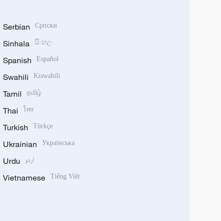
Serbian
Српски
Sinhala
සිංහල
Spanish
Español
Swahili
Kiswahili
Tamil
தமிழ்
Thai
ไทย
Turkish
Türkçe
Ukrainian
Українська
Urdu
اردو
Vietnamese
Tiếng Việt