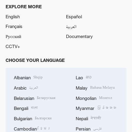
EXPLORE MORE
English
Español
Français
العربية
Русский
Documentary
CCTV+
CHOOSE YOUR LANGUAGE
Shqip
ລາວ
Albanian
Lao
العربية
Bahasa Melayu
Arabic
Malay
Беларуская
Монгол
Belarusian
Mongolian
বাংলা
မြန်မာဘာသာ
Bengali
Myanmar
Български
नेपाली
Bulgarian
Nepali
ខ្មែរ
فارسی
Cambodian
Persian