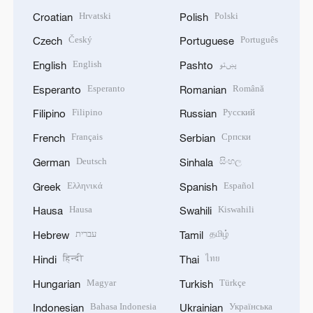
Hrvatski
Polski
Croatian
Polish
Český
Português
Czech
Portuguese
English
پښتو
English
Pashto
Esperanto
Română
Esperanto
Romanian
Filipino
Русский
Filipino
Russian
Français
Српски
French
Serbian
Deutsch
සිංහල
German
Sinhala
Ελληνικά
Español
Greek
Spanish
Hausa
Kiswahili
Hausa
Swahili
עברית
தமிழ்
Hebrew
Tamil
हिन्दी
ไทย
Hindi
Thai
Magyar
Türkçe
Hungarian
Turkish
Bahasa Indonesia
Українська
Indonesian
Ukrainian