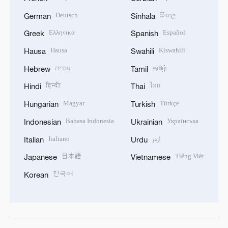
Deutsch
සිංහල
German
Sinhala
Ελληνικά
Español
Greek
Spanish
Hausa
Kiswahili
Hausa
Swahili
עברית
தமிழ்
Hebrew
Tamil
हिन्दी
ไทย
Hindi
Thai
Magyar
Türkçe
Hungarian
Turkish
Bahasa Indonesia
Українська
Indonesian
Ukrainian
Italiano
اردو
Italian
Urdu
日本語
Tiếng Việt
Japanese
Vietnamese
한국어
Korean