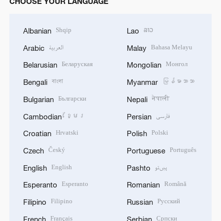
CHOOSE YOUR LANGUAGE
Shqip
ລາວ
Albanian
Lao
العربية
Bahasa Melayu
Arabic
Malay
Беларуская
Монгол
Belarusian
Mongolian
বাংলা
မြန်မာဘာသာ
Bengali
Myanmar
Български
नेपाली
Bulgarian
Nepali
ខ្មែរ
فارسی
Cambodian
Persian
Hrvatski
Polski
Croatian
Polish
Český
Português
Czech
Portuguese
English
پښتو
English
Pashto
Esperanto
Română
Esperanto
Romanian
Filipino
Русский
Filipino
Russian
Français
Српски
French
Serbian