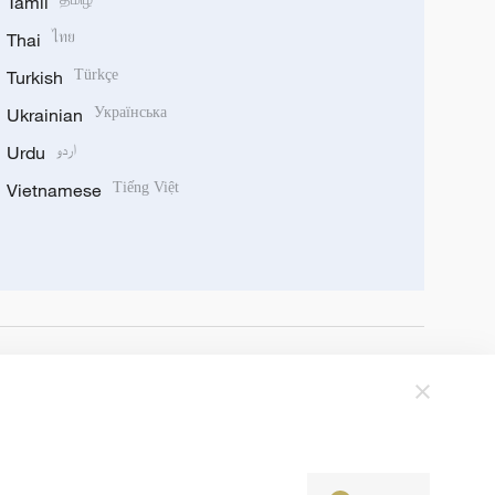
Tamil
Thai
ไทย
Turkish
Türkçe
Ukrainian
Українська
Urdu
اردو
Vietnamese
Tiếng Việt