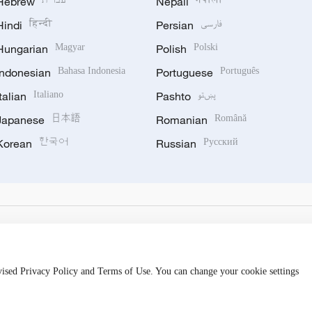
Hebrew
Nepali
Hindi
हिन्दी
Persian
فارسی
Hungarian
Magyar
Polish
Polski
Indonesian
Bahasa Indonesia
Portuguese
Português
Italian
Italiano
Pashto
پښتو
Japanese
日本語
Romanian
Română
Korean
한국어
Russian
Русский
evised Privacy Policy and Terms of Use. You can change your cookie settings