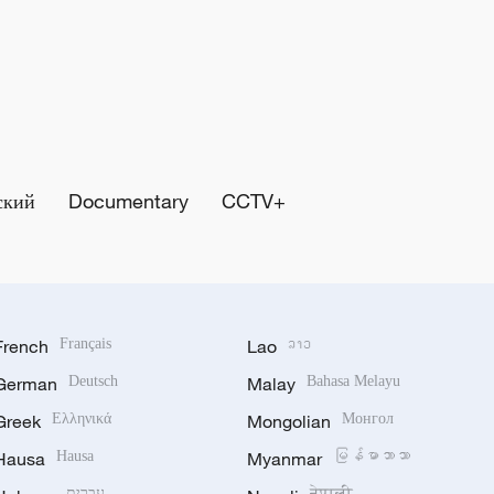
ский
Documentary
CCTV+
French
Français
Lao
ລາວ
German
Deutsch
Malay
Bahasa Melayu
Greek
Ελληνικά
Mongolian
Монгол
Hausa
Hausa
Myanmar
မြန်မာဘာသာ
עברית
नेपाली