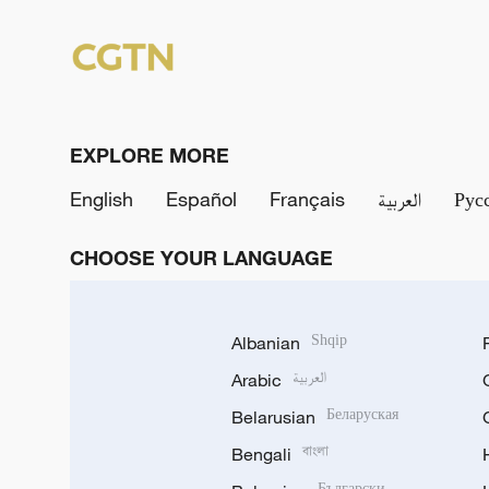
EXPLORE MORE
English
Español
Français
العربية
Рус
CHOOSE YOUR LANGUAGE
Albanian
Shqip
Arabic
العربية
Belarusian
Беларуская
Bengali
বাংলা
Български