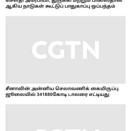
செளதி அரேபியா, துருக்கி மற்றும் பாகிஸ்தான்
ஆகிய நாடுகள் கூட்டுப் பாதுகாப்பு ஒப்பந்தம்
சீனாவின் அன்னிய செலாவணிக் கையிருப்பு
ஜூலையில் 341880கோடி டாலரை எட்டியது