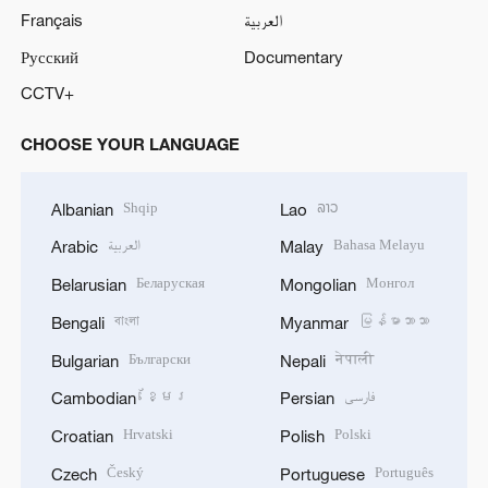
Français
العربية
Русский
Documentary
CCTV+
CHOOSE YOUR LANGUAGE
Shqip
ລາວ
Albanian
Lao
العربية
Bahasa Melayu
Arabic
Malay
Беларуская
Монгол
Belarusian
Mongolian
বাংলা
မြန်မာဘာသာ
Bengali
Myanmar
Български
नेपाली
Bulgarian
Nepali
ខ្មែរ
فارسی
Cambodian
Persian
Hrvatski
Polski
Croatian
Polish
Český
Português
Czech
Portuguese