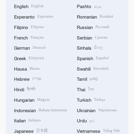
English
پښتو
English
Pashto
Esperanto
Română
Esperanto
Romanian
Filipino
Русский
Filipino
Russian
Français
Српски
French
Serbian
Deutsch
සිංහල
German
Sinhala
Ελληνικά
Español
Greek
Spanish
Hausa
Kiswahili
Hausa
Swahili
עברית
தமிழ்
Hebrew
Tamil
हिन्दी
ไทย
Hindi
Thai
Magyar
Türkçe
Hungarian
Turkish
Bahasa Indonesia
Українська
Indonesian
Ukrainian
Italiano
اردو
Italian
Urdu
日本語
Tiếng Việt
Japanese
Vietnamese