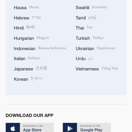
Hausa
Kiswahili
Hausa
Swahili
עברית
தமிழ்
Hebrew
Tamil
हिन्दी
ไทย
Hindi
Thai
Magyar
Türkçe
Hungarian
Turkish
Bahasa Indonesia
Українська
Indonesian
Ukrainian
Italiano
اردو
Italian
Urdu
日本語
Tiếng Việt
Japanese
Vietnamese
한국어
Korean
DOWNLOAD OUR APP