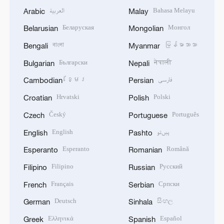
العربية
Bahasa Melayu
Arabic
Malay
Беларуская
Монгол
Belarusian
Mongolian
বাংলা
မြန်မာဘာသာ
Bengali
Myanmar
Български
नेपाली
Bulgarian
Nepali
ខ្មែរ
فارسی
Cambodian
Persian
Hrvatski
Polski
Croatian
Polish
Český
Português
Czech
Portuguese
English
پښتو
English
Pashto
Esperanto
Română
Esperanto
Romanian
Filipino
Русский
Filipino
Russian
Français
Српски
French
Serbian
Deutsch
සිංහල
German
Sinhala
Ελληνικά
Español
Greek
Spanish