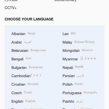
CCTV+
CHOOSE YOUR LANGUAGE
Shqip
ລາວ
Albanian
Lao
العربية
Bahasa Melayu
Arabic
Malay
Беларуская
Монгол
Belarusian
Mongolian
বাংলা
မြန်မာဘာသာ
Bengali
Myanmar
Български
नेपाली
Bulgarian
Nepali
ខ្មែរ
فارسی
Cambodian
Persian
Hrvatski
Polski
Croatian
Polish
Český
Português
Czech
Portuguese
English
پښتو
English
Pashto