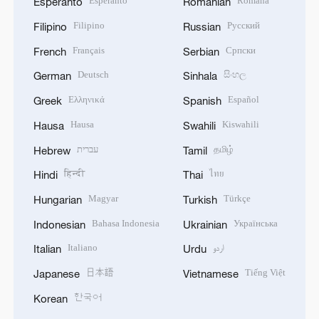
Esperanto
Română
Esperanto
Romanian
Filipino
Русский
Filipino
Russian
Français
Српски
French
Serbian
Deutsch
සිංහල
German
Sinhala
Ελληνικά
Español
Greek
Spanish
Hausa
Kiswahili
Hausa
Swahili
עברית
தமிழ்
Hebrew
Tamil
हिन्दी
ไทย
Hindi
Thai
Magyar
Türkçe
Hungarian
Turkish
Bahasa Indonesia
Українська
Indonesian
Ukrainian
Italiano
اردو
Italian
Urdu
日本語
Tiếng Việt
Japanese
Vietnamese
한국어
Korean