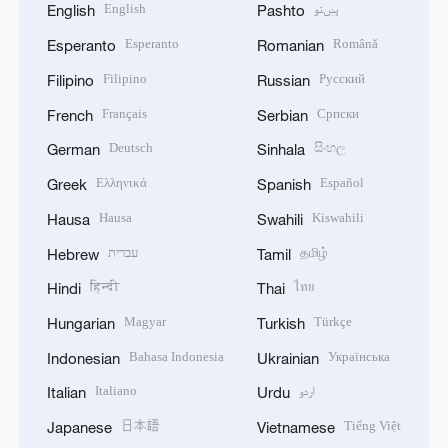
English
پښتو
English
Pashto
Esperanto
Română
Esperanto
Romanian
Filipino
Русский
Filipino
Russian
Français
Српски
French
Serbian
Deutsch
සිංහල
German
Sinhala
Ελληνικά
Español
Greek
Spanish
Hausa
Kiswahili
Hausa
Swahili
עברית
தமிழ்
Hebrew
Tamil
हिन्दी
ไทย
Hindi
Thai
Magyar
Türkçe
Hungarian
Turkish
Bahasa Indonesia
Українська
Indonesian
Ukrainian
Italiano
اردو
Italian
Urdu
日本語
Tiếng Việt
Japanese
Vietnamese