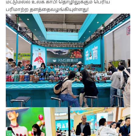
மட்டுமல்ல உலக காபி தொழிலுக்கும் பெரிய
பரிமாற்ற தளத்தைவழங்கியுள்ளது!