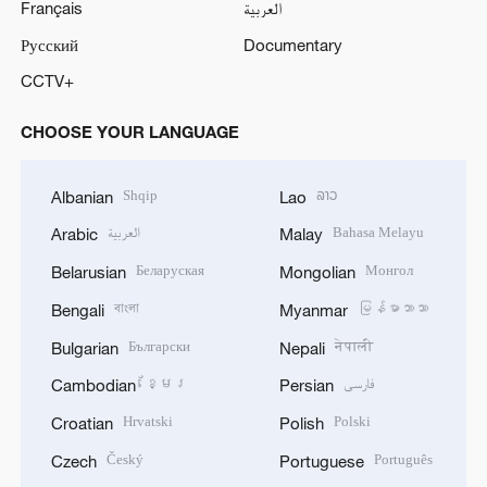
Français
العربية
Русский
Documentary
CCTV+
CHOOSE YOUR LANGUAGE
Shqip
ລາວ
Albanian
Lao
العربية
Bahasa Melayu
Arabic
Malay
Беларуская
Монгол
Belarusian
Mongolian
বাংলা
မြန်မာဘာသာ
Bengali
Myanmar
Български
नेपाली
Bulgarian
Nepali
ខ្មែរ
فارسی
Cambodian
Persian
Hrvatski
Polski
Croatian
Polish
Český
Português
Czech
Portuguese