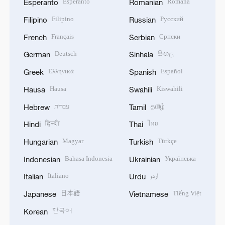
Esperanto
Română
Esperanto
Romanian
Filipino
Русский
Filipino
Russian
Français
Српски
French
Serbian
Deutsch
සිංහල
German
Sinhala
Ελληνικά
Español
Greek
Spanish
Hausa
Kiswahili
Hausa
Swahili
עברית
தமிழ்
Hebrew
Tamil
हिन्दी
ไทย
Hindi
Thai
Magyar
Türkçe
Hungarian
Turkish
Bahasa Indonesia
Українська
Indonesian
Ukrainian
Italiano
اردو
Italian
Urdu
日本語
Tiếng Việt
Japanese
Vietnamese
한국어
Korean