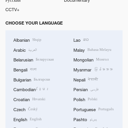
CCTV+
CHOOSE YOUR LANGUAGE
Shqip
ລາວ
Albanian
Lao
العربية
Bahasa Melayu
Arabic
Malay
Беларуская
Монгол
Belarusian
Mongolian
বাংলা
မြန်မာဘာသာ
Bengali
Myanmar
Български
नेपाली
Bulgarian
Nepali
ខ្មែរ
فارسی
Cambodian
Persian
Hrvatski
Polski
Croatian
Polish
Český
Português
Czech
Portuguese
English
پښتو
English
Pashto