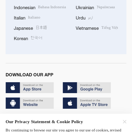
Bahasa Indonesia
Українська
Indonesian
Ukrainian
Italiano
اردو
Italian
Urdu
日本語
Tiếng Việt
Japanese
Vietnamese
한국어
Korean
DOWNLOAD OUR APP
Copyright © 2024 CGTN.
Our Privacy Statement & Cookie Policy
京ICP备20000184号
By continuing to browse our site you agree to our use of cookies, revised