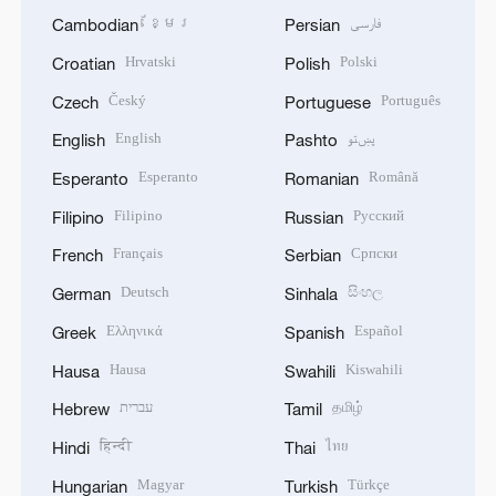
ខ្មែរ
فارسی
Cambodian
Persian
Hrvatski
Polski
Croatian
Polish
Český
Português
Czech
Portuguese
English
پښتو
English
Pashto
Esperanto
Română
Esperanto
Romanian
Filipino
Русский
Filipino
Russian
Français
Српски
French
Serbian
Deutsch
සිංහල
German
Sinhala
Ελληνικά
Español
Greek
Spanish
Hausa
Kiswahili
Hausa
Swahili
עברית
தமிழ்
Hebrew
Tamil
हिन्दी
ไทย
Hindi
Thai
Magyar
Türkçe
Hungarian
Turkish