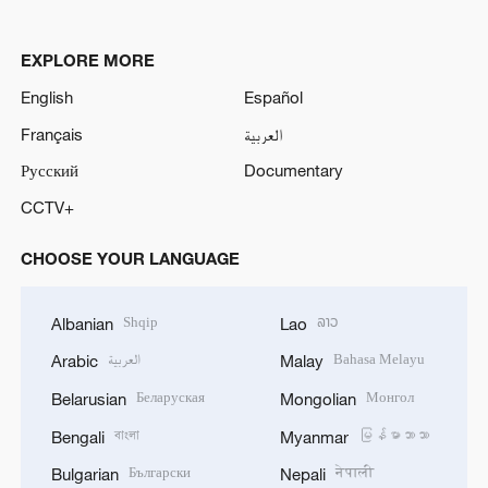
EXPLORE MORE
English
Español
Français
العربية
Русский
Documentary
CCTV+
CHOOSE YOUR LANGUAGE
Shqip
ລາວ
Albanian
Lao
العربية
Bahasa Melayu
Arabic
Malay
Беларуская
Монгол
Belarusian
Mongolian
বাংলা
မြန်မာဘာသာ
Bengali
Myanmar
Български
नेपाली
Bulgarian
Nepali