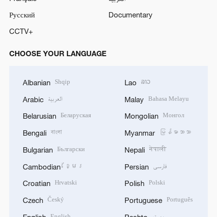
Русский
Documentary
CCTV+
CHOOSE YOUR LANGUAGE
Shqip
ລາວ
Albanian
Lao
العربية
Bahasa Melayu
Arabic
Malay
Беларуская
Монгол
Belarusian
Mongolian
বাংলা
မြန်မာဘာသာ
Bengali
Myanmar
Български
नेपाली
Bulgarian
Nepali
ខ្មែរ
فارسی
Cambodian
Persian
Hrvatski
Polski
Croatian
Polish
Český
Português
Czech
Portuguese
English
پښتو
English
Pashto