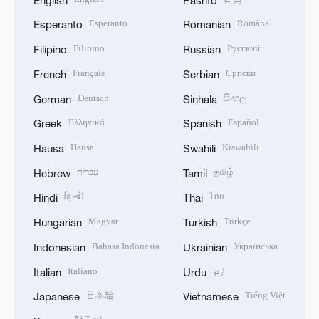
Esperanto
Română
Esperanto
Romanian
Filipino
Русский
Filipino
Russian
Français
Српски
French
Serbian
Deutsch
සිංහල
German
Sinhala
Ελληνικά
Español
Greek
Spanish
Hausa
Kiswahili
Hausa
Swahili
עברית
தமிழ்
Hebrew
Tamil
हिन्दी
ไทย
Hindi
Thai
Magyar
Türkçe
Hungarian
Turkish
Bahasa Indonesia
Українська
Indonesian
Ukrainian
Italiano
اردو
Italian
Urdu
日本語
Tiếng Việt
Japanese
Vietnamese