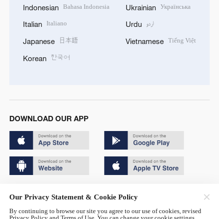
Bahasa Indonesia
Українська
Indonesian
Ukrainian
Italiano
اردو
Italian
Urdu
日本語
Tiếng Việt
Japanese
Vietnamese
한국어
Korean
DOWNLOAD OUR APP
Copyright © 2024 CGTN.
Our Privacy Statement & Cookie Policy
京ICP备20000184号
By continuing to browse our site you agree to our use of cookies, revised
Privacy Policy and Terms of Use. You can change your cookie settings