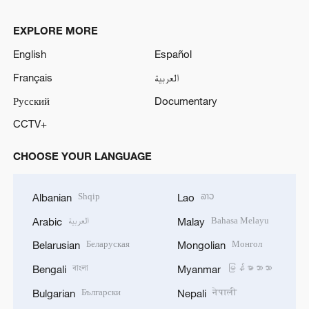
EXPLORE MORE
English
Español
Français
العربية
Русский
Documentary
CCTV+
CHOOSE YOUR LANGUAGE
Shqip
ລາວ
Albanian
Lao
العربية
Bahasa Melayu
Arabic
Malay
Беларуская
Монгол
Belarusian
Mongolian
বাংলা
မြန်မာဘာသာ
Bengali
Myanmar
Български
नेपाली
Bulgarian
Nepali