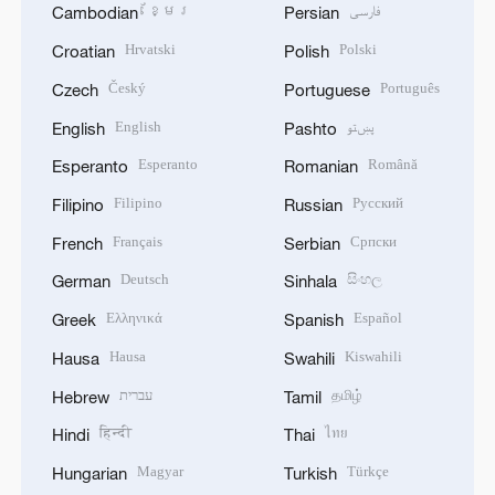
ខ្មែរ
فارسی
Cambodian
Persian
Hrvatski
Polski
Croatian
Polish
Český
Português
Czech
Portuguese
English
پښتو
English
Pashto
Esperanto
Română
Esperanto
Romanian
Filipino
Русский
Filipino
Russian
Français
Српски
French
Serbian
Deutsch
සිංහල
German
Sinhala
Ελληνικά
Español
Greek
Spanish
Hausa
Kiswahili
Hausa
Swahili
עברית
தமிழ்
Hebrew
Tamil
हिन्दी
ไทย
Hindi
Thai
Magyar
Türkçe
Hungarian
Turkish