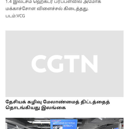
1.4 இலட்சம் ஹெக்டர் பரப்பளவில் அமோக
மக்காச்சோள விளைச்சல் கிடைத்தது.
படம்:VCG
தேசியக் கழிவு மேலாண்மைத் திட்டத்தைத்
தொடங்கியது இலங்கை