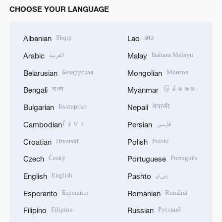
CHOOSE YOUR LANGUAGE
Shqip
ລາວ
Albanian
Lao
العربية
Bahasa Melayu
Arabic
Malay
Беларуская
Монгол
Belarusian
Mongolian
বাংলা
မြန်မာဘာသာ
Bengali
Myanmar
Български
नेपाली
Bulgarian
Nepali
ខ្មែរ
فارسی
Cambodian
Persian
Hrvatski
Polski
Croatian
Polish
Český
Português
Czech
Portuguese
English
پښتو
English
Pashto
Esperanto
Română
Esperanto
Romanian
Filipino
Русский
Filipino
Russian