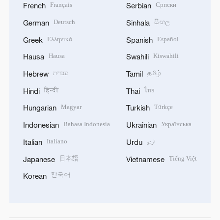
Français
Српски
French
Serbian
Deutsch
සිංහල
German
Sinhala
Ελληνικά
Español
Greek
Spanish
Hausa
Kiswahili
Hausa
Swahili
עברית
தமிழ்
Hebrew
Tamil
हिन्दी
ไทย
Hindi
Thai
Magyar
Türkçe
Hungarian
Turkish
Bahasa Indonesia
Українська
Indonesian
Ukrainian
Italiano
اردو
Italian
Urdu
日本語
Tiếng Việt
Japanese
Vietnamese
한국어
Korean