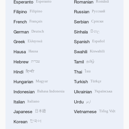
Esperanto
Română
Esperanto
Romanian
Filipino
Русский
Filipino
Russian
Français
Српски
French
Serbian
Deutsch
සිංහල
German
Sinhala
Ελληνικά
Español
Greek
Spanish
Hausa
Kiswahili
Hausa
Swahili
עברית
தமிழ்
Hebrew
Tamil
हिन्दी
ไทย
Hindi
Thai
Magyar
Türkçe
Hungarian
Turkish
Bahasa Indonesia
Українська
Indonesian
Ukrainian
Italiano
اردو
Italian
Urdu
日本語
Tiếng Việt
Japanese
Vietnamese
한국어
Korean