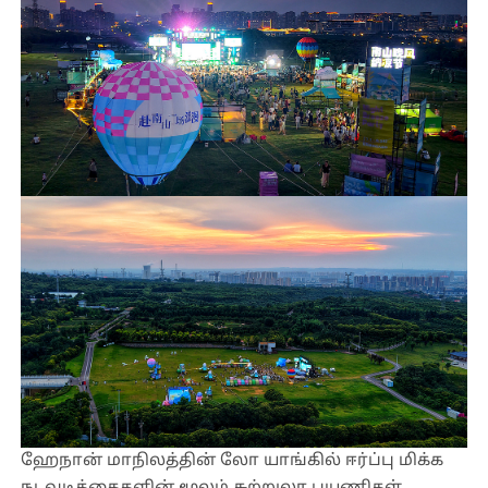
ஹேநான் மாநிலத்தின் லோ யாங்கில் ஈர்ப்பு மிக்க