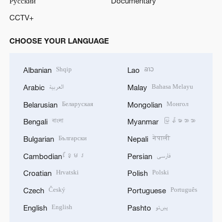
Русский
Documentary
CCTV+
CHOOSE YOUR LANGUAGE
Shqip
ລາວ
Albanian
Lao
العربية
Bahasa Melayu
Arabic
Malay
Беларуская
Монгол
Belarusian
Mongolian
বাংলা
မြန်မာဘာသာ
Bengali
Myanmar
Български
नेपाली
Bulgarian
Nepali
ខ្មែរ
فارسی
Cambodian
Persian
Hrvatski
Polski
Croatian
Polish
Český
Português
Czech
Portuguese
English
پښتو
English
Pashto