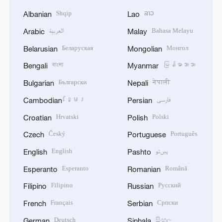
Shqip
ລາວ
Albanian
Lao
العربية
Bahasa Melayu
Arabic
Malay
Беларуская
Монгол
Belarusian
Mongolian
বাংলা
မြန်မာဘာသာ
Bengali
Myanmar
Български
नेपाली
Bulgarian
Nepali
ខ្មែរ
فارسی
Cambodian
Persian
Hrvatski
Polski
Croatian
Polish
Český
Português
Czech
Portuguese
English
پښتو
English
Pashto
Esperanto
Română
Esperanto
Romanian
Filipino
Русский
Filipino
Russian
Français
Српски
French
Serbian
Deutsch
සිංහල
German
Sinhala