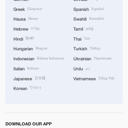
Ελληνικά
Español
Greek
Spanish
Hausa
Kiswahili
Hausa
Swahili
עברית
தமிழ்
Hebrew
Tamil
हिन्दी
ไทย
Hindi
Thai
Magyar
Türkçe
Hungarian
Turkish
Bahasa Indonesia
Українська
Indonesian
Ukrainian
Italiano
اردو
Italian
Urdu
日本語
Tiếng Việt
Japanese
Vietnamese
한국어
Korean
DOWNLOAD OUR APP