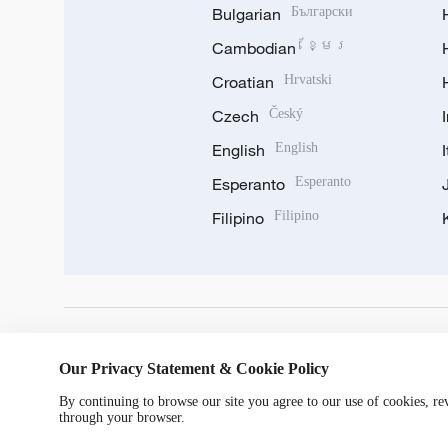
Bulgarian
Български
Cambodian
ខ្មែរ
Croatian
Hrvatski
Czech
Český
English
English
Esperanto
Esperanto
Filipino
Filipino
DOWNLOAD OUR APP
Our Privacy Statement & Cookie Policy
By continuing to browse our site you agree to our use of cookies, r
through your browser.