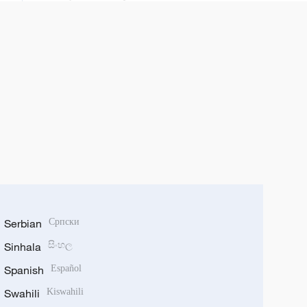
Serbian
Српски
Sinhala
සිංහල
Spanish
Español
Swahili
Kiswahili