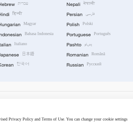
Hebrew
עברית
Nepali
नेपाली
Hindi
हिन्दी
Persian
فارسی
Hungarian
Magyar
Polish
Polski
Indonesian
Bahasa Indonesia
Portuguese
Português
Italian
Italiano
Pashto
پښتو
Japanese
日本語
Romanian
Română
Korean
한국어
Russian
Русский
evised Privacy Policy and Terms of Use. You can change your cookie settings