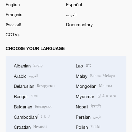
English
Español
Français
العربية
Русский
Documentary
CCTV+
CHOOSE YOUR LANGUAGE
Shqip
ລາວ
Albanian
Lao
العربية
Bahasa Melayu
Arabic
Malay
Беларуская
Монгол
Belarusian
Mongolian
বাংলা
မြန်မာဘာသာ
Bengali
Myanmar
Български
नेपाली
Bulgarian
Nepali
ខ្មែរ
فارسی
Cambodian
Persian
Hrvatski
Polski
Croatian
Polish