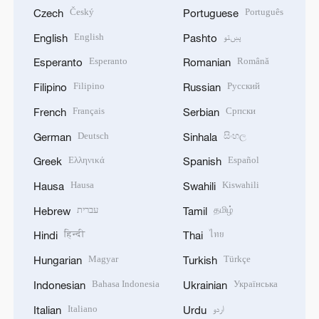
Český
Português
Czech
Portuguese
English
پښتو
English
Pashto
Esperanto
Română
Esperanto
Romanian
Filipino
Русский
Filipino
Russian
Français
Српски
French
Serbian
Deutsch
සිංහල
German
Sinhala
Ελληνικά
Español
Greek
Spanish
Hausa
Kiswahili
Hausa
Swahili
עברית
தமிழ்
Hebrew
Tamil
हिन्दी
ไทย
Hindi
Thai
Magyar
Türkçe
Hungarian
Turkish
Bahasa Indonesia
Українська
Indonesian
Ukrainian
Italiano
اردو
Italian
Urdu