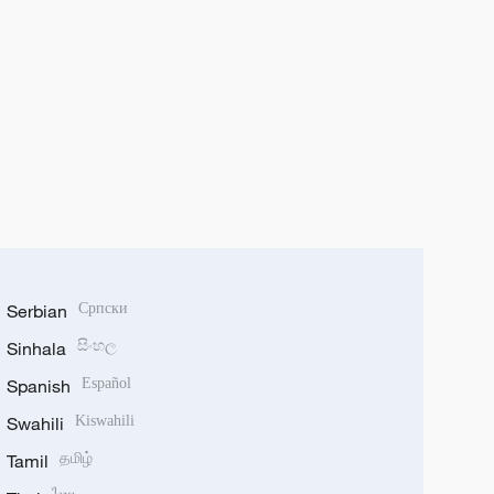
Serbian
Српски
Sinhala
සිංහල
Spanish
Español
Swahili
Kiswahili
Tamil
தமிழ்