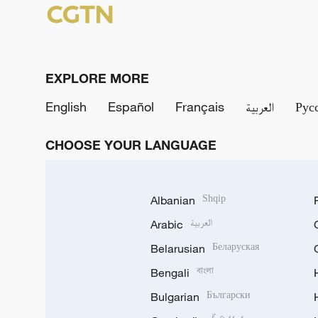
EXPLORE MORE
English
Español
Français
العربية
Рус
CHOOSE YOUR LANGUAGE
Albanian
Shqip
Arabic
العربية
Belarusian
Беларуская
Bengali
বাংলা
Bulgarian
Български