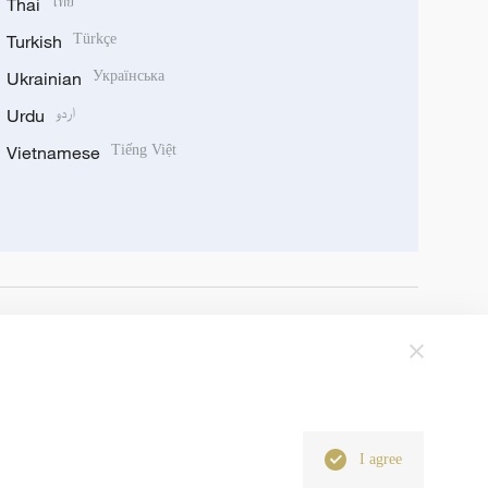
Thai
ไทย
Turkish
Türkçe
Ukrainian
Українська
Urdu
اردو
Vietnamese
Tiếng Việt
I agree
6