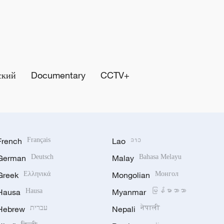
ский
Documentary
CCTV+
French
Français
Lao
ລາວ
German
Deutsch
Malay
Bahasa Melayu
Greek
Ελληνικά
Mongolian
Монгол
Hausa
Hausa
Myanmar
မြန်မာဘာသာ
Hebrew
עברית
Nepali
नेपाली