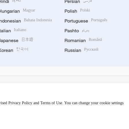
Hindi
हिन्दी
Persian
فارسی
Hungarian
Magyar
Polish
Polski
Indonesian
Bahasa Indonesia
Portuguese
Português
Italian
Italiano
Pashto
پښتو
Japanese
日本語
Romanian
Română
Korean
한국어
Russian
Русский
evised Privacy Policy and Terms of Use. You can change your cookie settings
备 11010502050052号
Disinformation report hotline: 010-8506146