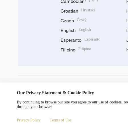
Cambodian
ខ្មែរ
Croatian
Hrvatski
Czech
Český
English
English
Esperanto
Esperanto
Filipino
Filipino
DOWNLOAD OUR APP
Our Privacy Statement & Cookie Policy
By continuing to browse our site you agree to our use of cookies, r
through your browser.
Privacy Policy
Terms of Use
Copyright © 2024 CGTN.
京ICP备20000184号
京公网安