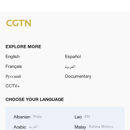
EXPLORE MORE
English
Español
Français
العربية
Русский
Documentary
CCTV+
CHOOSE YOUR LANGUAGE
Shqip
ລາວ
Albanian
Lao
العربية
Bahasa Melayu
Arabic
Malay