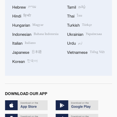
עברית
தமிழ்
Hebrew
Tamil
हिन्दी
ไทย
Hindi
Thai
Magyar
Türkçe
Hungarian
Turkish
Bahasa Indonesia
Українська
Indonesian
Ukrainian
Italiano
اردو
Italian
Urdu
日本語
Tiếng Việt
Japanese
Vietnamese
한국어
Korean
DOWNLOAD OUR APP