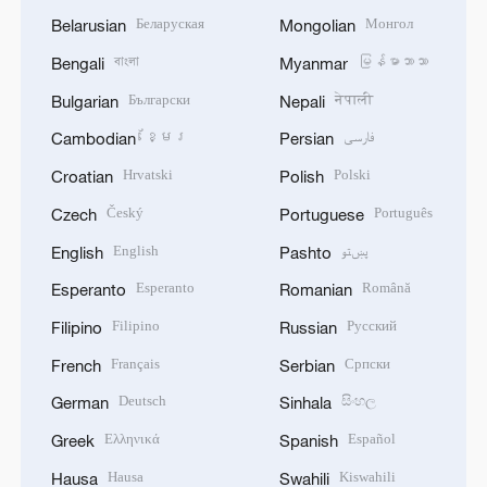
Беларуская
Монгол
Belarusian
Mongolian
বাংলা
မြန်မာဘာသာ
Bengali
Myanmar
Български
नेपाली
Bulgarian
Nepali
ខ្មែរ
فارسی
Cambodian
Persian
Hrvatski
Polski
Croatian
Polish
Český
Português
Czech
Portuguese
English
پښتو
English
Pashto
Esperanto
Română
Esperanto
Romanian
Filipino
Русский
Filipino
Russian
Français
Српски
French
Serbian
Deutsch
සිංහල
German
Sinhala
Ελληνικά
Español
Greek
Spanish
Hausa
Kiswahili
Hausa
Swahili