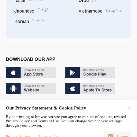
日本語
Tiếng Việt
Japanese
Vietnamese
한국어
Korean
DOWNLOAD OUR APP
Copyright © 2024 CGTN.
Our Privacy Statement & Cookie Policy
京ICP备20000184号
By continuing to browse our site you agree to our use of cookies, revised
Privacy Policy and Terms of Use. You can change your cookie settings
京公网安备 11010502050052号
through your browser.
Disinformation report hotline: 010-85061466
Privacy Policy
Terms of Use
I agree