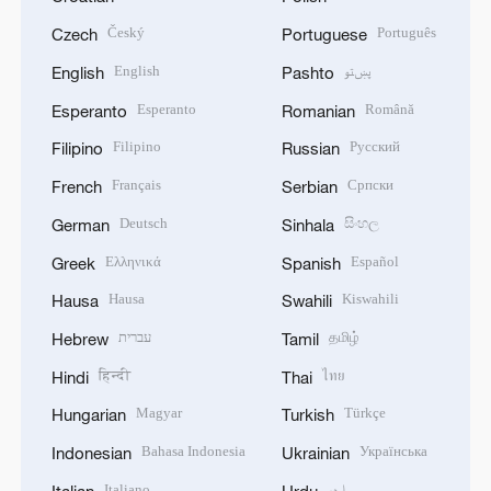
Český
Português
Czech
Portuguese
English
پښتو
English
Pashto
Esperanto
Română
Esperanto
Romanian
Filipino
Русский
Filipino
Russian
Français
Српски
French
Serbian
Deutsch
සිංහල
German
Sinhala
Ελληνικά
Español
Greek
Spanish
Hausa
Kiswahili
Hausa
Swahili
עברית
தமிழ்
Hebrew
Tamil
हिन्दी
ไทย
Hindi
Thai
Magyar
Türkçe
Hungarian
Turkish
Bahasa Indonesia
Українська
Indonesian
Ukrainian
Italiano
اردو
Italian
Urdu