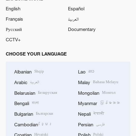
English
Español
Français
العربية
Русский
Documentary
CCTV+
CHOOSE YOUR LANGUAGE
Shqip
ລາວ
Albanian
Lao
العربية
Bahasa Melayu
Arabic
Malay
Беларуская
Монгол
Belarusian
Mongolian
বাংলা
မြန်မာဘာသာ
Bengali
Myanmar
Български
नेपाली
Bulgarian
Nepali
ខ្មែរ
فارسی
Cambodian
Persian
Hrvatski
Polski
Croatian
Polish