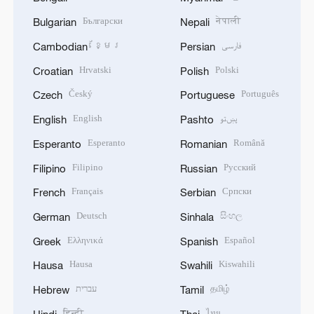
Български
नेपाली
Bulgarian
Nepali
ខ្មែរ
فارسی
Cambodian
Persian
Hrvatski
Polski
Croatian
Polish
Český
Português
Czech
Portuguese
English
پښتو
English
Pashto
Esperanto
Română
Esperanto
Romanian
Filipino
Русский
Filipino
Russian
Français
Српски
French
Serbian
Deutsch
සිංහල
German
Sinhala
Ελληνικά
Español
Greek
Spanish
Hausa
Kiswahili
Hausa
Swahili
עברית
தமிழ்
Hebrew
Tamil
हिन्दी
ไทย
Hindi
Thai