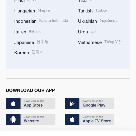
Magyar
Türkçe
Hungarian
Turkish
Bahasa Indonesia
Українська
Indonesian
Ukrainian
Italiano
اردو
Italian
Urdu
日本語
Tiếng Việt
Japanese
Vietnamese
한국어
Korean
DOWNLOAD OUR APP
Copyright © 2024 CGTN.