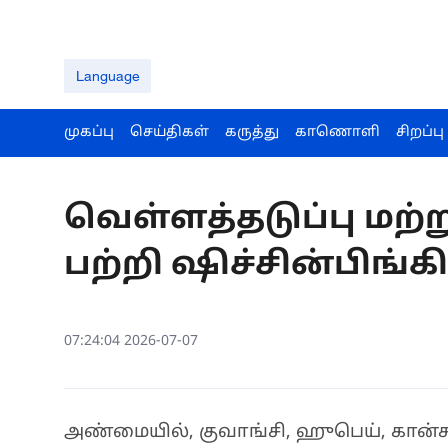
Language
முகப்பு
செய்திகள்
கருத்து
காணொளி
சிறப்பு
வெள்ளத்தடுப்பு மற்று
பற்றி ஷிச்சின்பிங்க
07:24:04 2026-07-07
அண்மையில், குவாங்சி, ஹுபெய், கான்சு