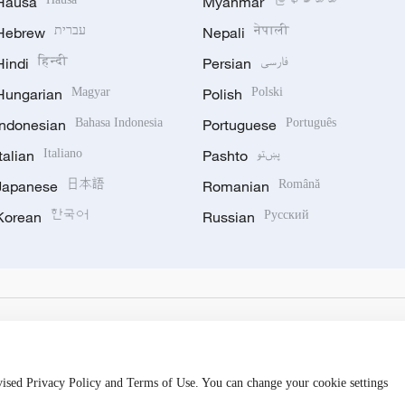
Hausa
Myanmar
Hebrew
עברית
Nepali
नेपाली
Hindi
हिन्दी
Persian
فارسی
Hungarian
Magyar
Polish
Polski
Indonesian
Bahasa Indonesia
Portuguese
Português
Italian
Italiano
Pashto
پښتو
Japanese
日本語
Romanian
Română
Korean
한국어
Russian
Русский
evised Privacy Policy and Terms of Use. You can change your cookie settings