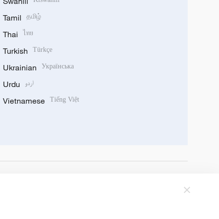
Swahili
Tamil
தமிழ்
Thai
ไทย
Turkish
Türkçe
Ukrainian
Українська
Urdu
اردو
Vietnamese
Tiếng Việt