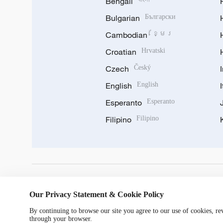
Bengali
Bulgarian
Български
Cambodian
ខ្មែរ
Croatian
Hrvatski
Czech
Český
English
English
Esperanto
Esperanto
Filipino
Filipino
DOWNLOAD OUR APP
Our Privacy Statement & Cookie Policy
By continuing to browse our site you agree to our use of cookies, r
through your browser.