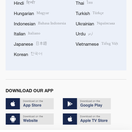
हिन्दी
ไทย
Hindi
Thai
Magyar
Türkçe
Hungarian
Turkish
Bahasa Indonesia
Українська
Indonesian
Ukrainian
Italiano
اردو
Italian
Urdu
日本語
Tiếng Việt
Japanese
Vietnamese
한국어
Korean
DOWNLOAD OUR APP