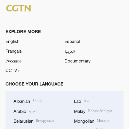
EXPLORE MORE
English
Español
Français
العربية
Русский
Documentary
CCTV+
CHOOSE YOUR LANGUAGE
Shqip
ລາວ
Albanian
Lao
العربية
Bahasa Melayu
Arabic
Malay
Беларуская
Монгол
Belarusian
Mongolian