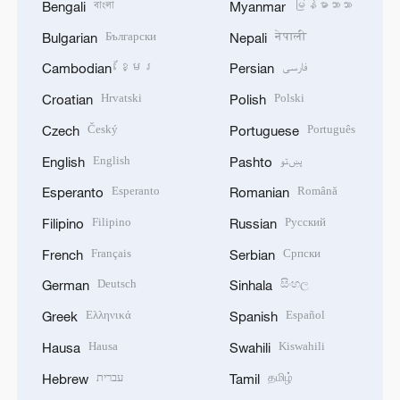
বাংলা
မြန်မာဘာသာ
Bengali
Myanmar
Български
नेपाली
Bulgarian
Nepali
ខ្មែរ
فارسی
Cambodian
Persian
Hrvatski
Polski
Croatian
Polish
Český
Português
Czech
Portuguese
English
پښتو
English
Pashto
Esperanto
Română
Esperanto
Romanian
Filipino
Русский
Filipino
Russian
Français
Српски
French
Serbian
Deutsch
සිංහල
German
Sinhala
Ελληνικά
Español
Greek
Spanish
Hausa
Kiswahili
Hausa
Swahili
עברית
தமிழ்
Hebrew
Tamil