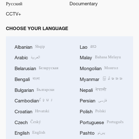
Русский
Documentary
CCTV+
CHOOSE YOUR LANGUAGE
Shqip
ລາວ
Albanian
Lao
العربية
Bahasa Melayu
Arabic
Malay
Беларуская
Монгол
Belarusian
Mongolian
বাংলা
မြန်မာဘာသာ
Bengali
Myanmar
Български
नेपाली
Bulgarian
Nepali
ខ្មែរ
فارسی
Cambodian
Persian
Hrvatski
Polski
Croatian
Polish
Český
Português
Czech
Portuguese
English
پښتو
English
Pashto