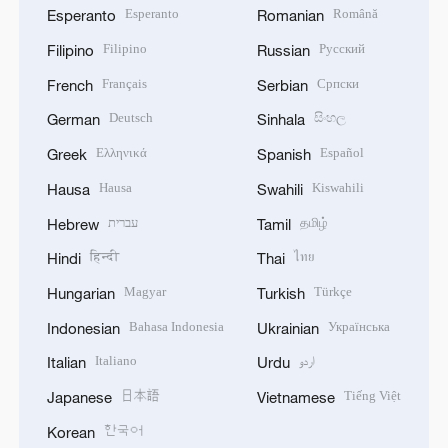
Esperanto
Română
Esperanto
Romanian
Filipino
Русский
Filipino
Russian
Français
Српски
French
Serbian
Deutsch
සිංහල
German
Sinhala
Ελληνικά
Español
Greek
Spanish
Hausa
Kiswahili
Hausa
Swahili
עברית
தமிழ்
Hebrew
Tamil
हिन्दी
ไทย
Hindi
Thai
Magyar
Türkçe
Hungarian
Turkish
Bahasa Indonesia
Українська
Indonesian
Ukrainian
Italiano
اردو
Italian
Urdu
日本語
Tiếng Việt
Japanese
Vietnamese
한국어
Korean