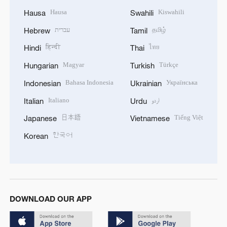
Hausa
Kiswahili
Hausa
Swahili
עברית
தமிழ்
Hebrew
Tamil
हिन्दी
ไทย
Hindi
Thai
Magyar
Türkçe
Hungarian
Turkish
Bahasa Indonesia
Українська
Indonesian
Ukrainian
Italiano
اردو
Italian
Urdu
日本語
Tiếng Việt
Japanese
Vietnamese
한국어
Korean
DOWNLOAD OUR APP