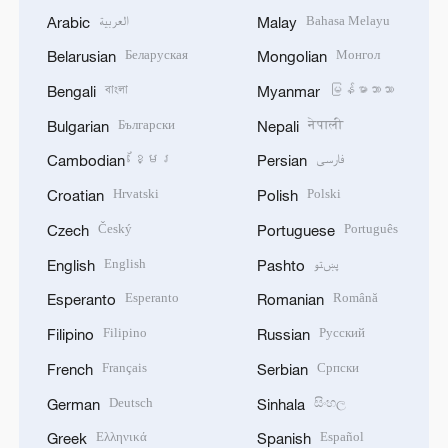
العربية
Bahasa Melayu
Arabic
Malay
Беларуская
Монгол
Belarusian
Mongolian
বাংলা
မြန်မာဘာသာ
Bengali
Myanmar
Български
नेपाली
Bulgarian
Nepali
ខ្មែរ
فارسی
Cambodian
Persian
Hrvatski
Polski
Croatian
Polish
Český
Português
Czech
Portuguese
English
پښتو
English
Pashto
Esperanto
Română
Esperanto
Romanian
Filipino
Русский
Filipino
Russian
Français
Српски
French
Serbian
Deutsch
සිංහල
German
Sinhala
Ελληνικά
Español
Greek
Spanish