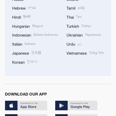
עברית
தமிழ்
Hebrew
Tamil
हिन्दी
ไทย
Hindi
Thai
Magyar
Türkçe
Hungarian
Turkish
Bahasa Indonesia
Українська
Indonesian
Ukrainian
Italiano
اردو
Italian
Urdu
日本語
Tiếng Việt
Japanese
Vietnamese
한국어
Korean
DOWNLOAD OUR APP