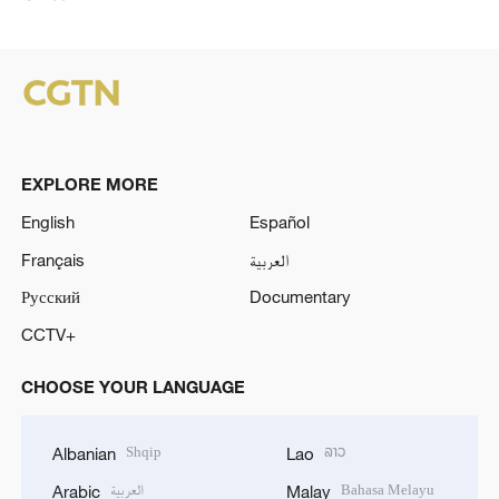
EXPLORE MORE
English
Español
Français
العربية
Русский
Documentary
CCTV+
CHOOSE YOUR LANGUAGE
Shqip
ລາວ
Albanian
Lao
العربية
Bahasa Melayu
Arabic
Malay