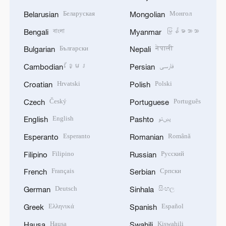
Беларуская
Монгол
Belarusian
Mongolian
বাংলা
မြန်မာဘာသာ
Bengali
Myanmar
Български
नेपाली
Bulgarian
Nepali
ខ្មែរ
فارسی
Cambodian
Persian
Hrvatski
Polski
Croatian
Polish
Český
Português
Czech
Portuguese
English
پښتو
English
Pashto
Esperanto
Română
Esperanto
Romanian
Filipino
Русский
Filipino
Russian
Français
Српски
French
Serbian
Deutsch
සිංහල
German
Sinhala
Ελληνικά
Español
Greek
Spanish
Hausa
Kiswahili
Hausa
Swahili