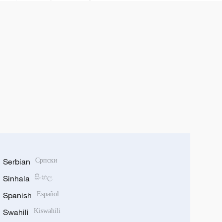
Serbian
Српски
Sinhala
සිංහල
Spanish
Español
Swahili
Kiswahili