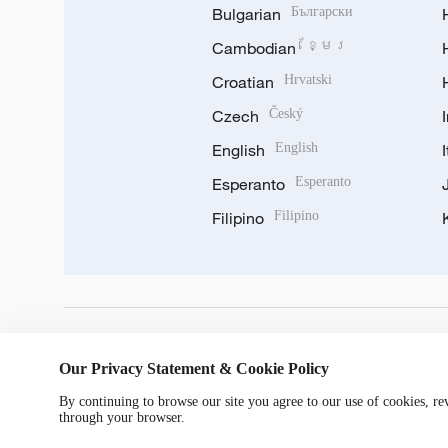
Bulgarian
Български
Cambodian
ខ្មែរ
Croatian
Hrvatski
Czech
Český
English
English
Esperanto
Esperanto
Filipino
Filipino
DOWNLOAD OUR APP
Our Privacy Statement & Cookie Policy
By continuing to browse our site you agree to our use of cookies, r
through your browser.