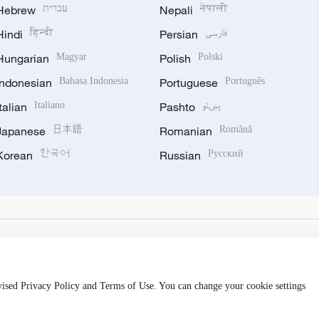
Hebrew
עברית
Nepali
नेपाली
Hindi
हिन्दी
Persian
فارسی
Hungarian
Magyar
Polish
Polski
Indonesian
Bahasa Indonesia
Portuguese
Português
Italian
Italiano
Pashto
پښتو
Japanese
日本語
Romanian
Română
Korean
한국어
Russian
Русский
evised Privacy Policy and Terms of Use. You can change your cookie settings