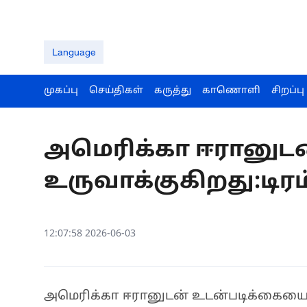
Language
முகப்பு
செய்திகள்
கருத்து
காணொளி
சிறப்பு
அமெரிக்கா ஈரானுட
உருவாக்குகிறது:டிரம
12:07:58 2026-06-03
அமெரிக்கா ஈரானுடன் உடன்படிக்கையை எ