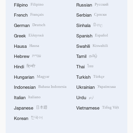
Filipino
Русский
Filipino
Russian
Français
Српски
French
Serbian
Deutsch
සිංහල
German
Sinhala
Ελληνικά
Español
Greek
Spanish
Hausa
Kiswahili
Hausa
Swahili
עברית
தமிழ்
Hebrew
Tamil
हिन्दी
ไทย
Hindi
Thai
Magyar
Türkçe
Hungarian
Turkish
Bahasa Indonesia
Українська
Indonesian
Ukrainian
Italiano
اردو
Italian
Urdu
日本語
Tiếng Việt
Japanese
Vietnamese
한국어
Korean