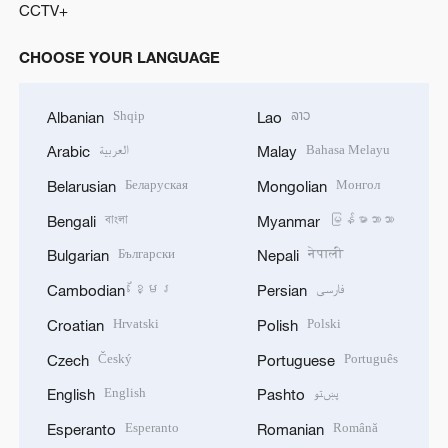
CCTV+
CHOOSE YOUR LANGUAGE
Shqip
ລາວ
Albanian
Lao
العربية
Bahasa Melayu
Arabic
Malay
Беларуская
Монгол
Belarusian
Mongolian
বাংলা
မြန်မာဘာသာ
Bengali
Myanmar
Български
नेपाली
Bulgarian
Nepali
ខ្មែរ
فارسی
Cambodian
Persian
Hrvatski
Polski
Croatian
Polish
Český
Português
Czech
Portuguese
English
پښتو
English
Pashto
Esperanto
Română
Esperanto
Romanian