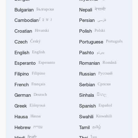
Български
नेपाली
Bulgarian
Nepali
ខ្មែរ
فارسی
Cambodian
Persian
Hrvatski
Polski
Croatian
Polish
Český
Português
Czech
Portuguese
English
پښتو
English
Pashto
Esperanto
Română
Esperanto
Romanian
Filipino
Русский
Filipino
Russian
Français
Српски
French
Serbian
Deutsch
සිංහල
German
Sinhala
Ελληνικά
Español
Greek
Spanish
Hausa
Kiswahili
Hausa
Swahili
עברית
தமிழ்
Hebrew
Tamil
हिन्दी
ไทย
Hindi
Thai