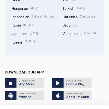
Magyar
Türkçe
Hungarian
Turkish
Bahasa Indonesia
Українська
Indonesian
Ukrainian
Italiano
اردو
Italian
Urdu
日本語
Tiếng Việt
Japanese
Vietnamese
한국어
Korean
DOWNLOAD OUR APP
Copyright © 2024 CGTN.