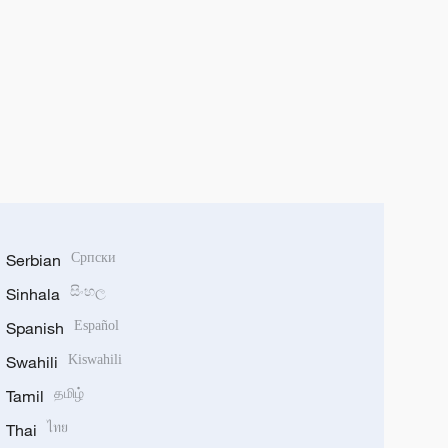
Serbian
Српски
Sinhala
සිංහල
Spanish
Español
Swahili
Kiswahili
Tamil
தமிழ்
Thai
ไทย