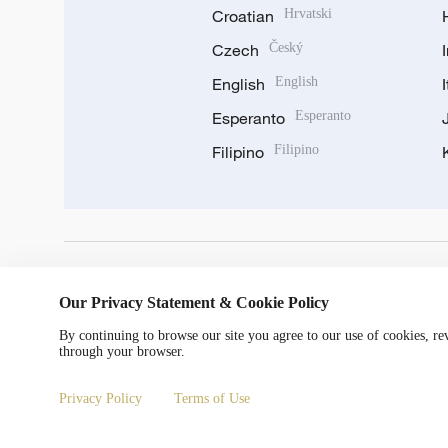
Croatian
Hrvatski
Czech
Český
English
English
Esperanto
Esperanto
Filipino
Filipino
DOWNLOAD OUR APP
Our Privacy Statement & Cookie Policy
By continuing to browse our site you agree to our use of cookies, r
through your browser.
Privacy Policy
Terms of Use
Copyright © 2024 CGTN.
京ICP备20000184号
京公网安