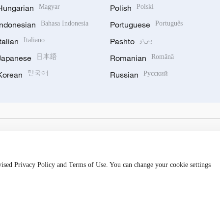
Hungarian
Magyar
Polish
Polski
Indonesian
Bahasa Indonesia
Portuguese
Português
Italian
Italiano
Pashto
پښتو
Japanese
日本語
Romanian
Română
Korean
한국어
Russian
Русский
evised Privacy Policy and Terms of Use. You can change your cookie settings
备 11010502050052号
Disinformation report hotline: 010-8506146