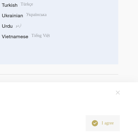
Turkish
Türkçe
Ukrainian
Українська
Urdu
اردو
Vietnamese
Tiếng Việt
I agree
6