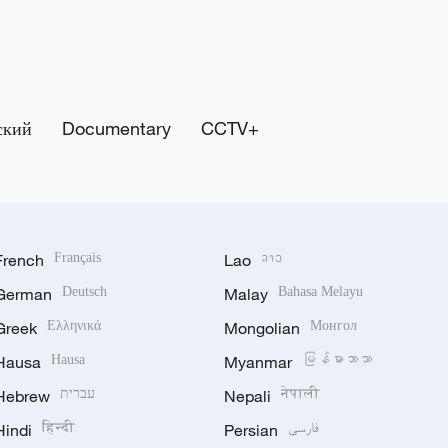
ский
Documentary
CCTV+
French
Français
Lao
ລາວ
German
Deutsch
Malay
Bahasa Melayu
Greek
Ελληνικά
Mongolian
Монгол
Hausa
Hausa
Myanmar
မြန်မာဘာသာ
Hebrew
עברית
Nepali
नेपाली
Hindi
हिन्दी
Persian
فارسی