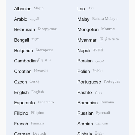
Shqip
ລາວ
Albanian
Lao
العربية
Bahasa Melayu
Arabic
Malay
Беларуская
Монгол
Belarusian
Mongolian
বাংলা
မြန်မာဘာသာ
Bengali
Myanmar
Български
नेपाली
Bulgarian
Nepali
ខ្មែរ
فارسی
Cambodian
Persian
Hrvatski
Polski
Croatian
Polish
Český
Português
Czech
Portuguese
English
پښتو
English
Pashto
Esperanto
Română
Esperanto
Romanian
Filipino
Русский
Filipino
Russian
Français
Српски
French
Serbian
Deutsch
සිංහල
German
Sinhala