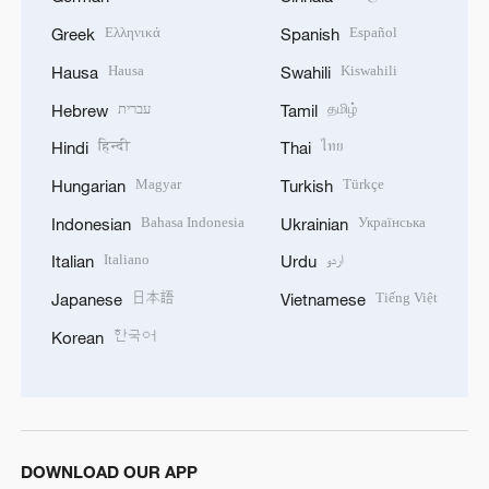
Ελληνικά
Español
Greek
Spanish
Hausa
Kiswahili
Hausa
Swahili
עברית
தமிழ்
Hebrew
Tamil
हिन्दी
ไทย
Hindi
Thai
Magyar
Türkçe
Hungarian
Turkish
Bahasa Indonesia
Українська
Indonesian
Ukrainian
Italiano
اردو
Italian
Urdu
日本語
Tiếng Việt
Japanese
Vietnamese
한국어
Korean
DOWNLOAD OUR APP