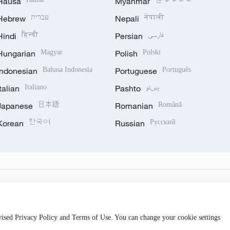
Hausa
Myanmar
Hebrew
עברית
Nepali
नेपाली
Hindi
हिन्दी
Persian
فارسی
Hungarian
Magyar
Polish
Polski
Indonesian
Bahasa Indonesia
Portuguese
Português
Italian
Italiano
Pashto
پښتو
Japanese
日本語
Romanian
Română
Korean
한국어
Russian
Русский
evised Privacy Policy and Terms of Use. You can change your cookie settings