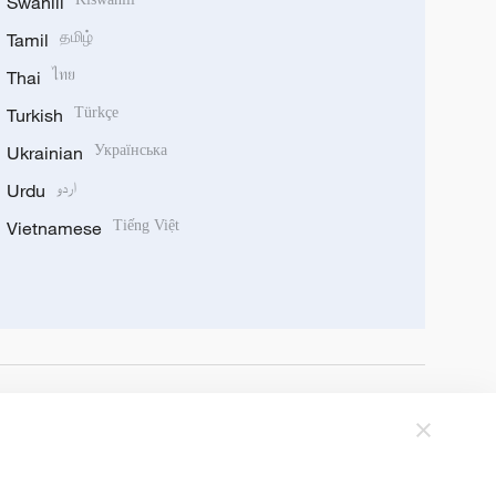
Swahili
Tamil
தமிழ்
Thai
ไทย
Turkish
Türkçe
Ukrainian
Українська
Urdu
اردو
Vietnamese
Tiếng Việt