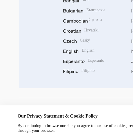
Bengali
Bulgarian
Български
Cambodian
ខ្មែរ
Croatian
Hrvatski
Czech
Český
English
English
Esperanto
Esperanto
Filipino
Filipino
DOWNLOAD OUR APP
Our Privacy Statement & Cookie Policy
By continuing to browse our site you agree to our use of cookies, r
through your browser.