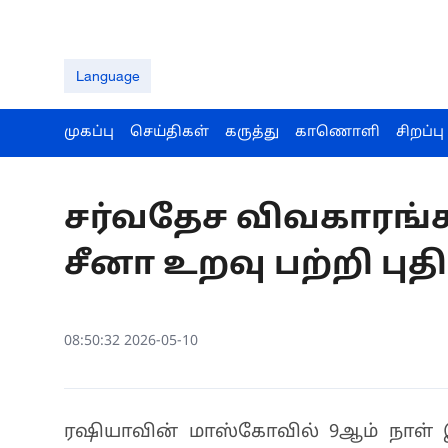
Language
முகப்பு
செய்திகள்
கருத்து
காணொளி
சிறப்பு
சர்வதேச விவகாரங்க
சீனா உறவு பற்றி புதி
08:50:32 2026-05-10
ரஷியாவின் மாஸ்கோவில் 9ஆம் நாள் இர