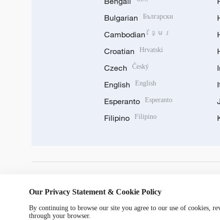
Bengali
Bulgarian
Български
Cambodian
ខ្មែរ
Croatian
Hrvatski
Czech
Český
English
English
Esperanto
Esperanto
Filipino
Filipino
DOWNLOAD OUR APP
Our Privacy Statement & Cookie Policy
By continuing to browse our site you agree to our use of cookies, r
through your browser.