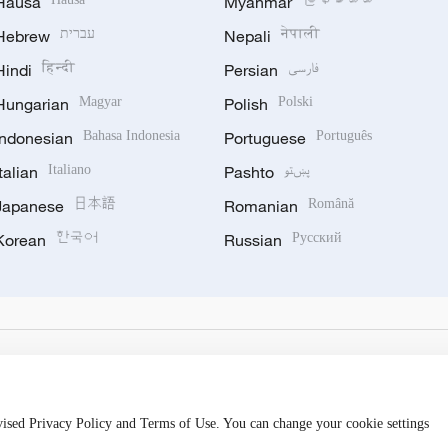
Hausa
Myanmar
Hebrew
עברית
Nepali
नेपाली
Hindi
हिन्दी
Persian
فارسی
Hungarian
Magyar
Polish
Polski
Indonesian
Bahasa Indonesia
Portuguese
Português
Italian
Italiano
Pashto
پښتو
Japanese
日本語
Romanian
Română
Korean
한국어
Russian
Русский
evised Privacy Policy and Terms of Use. You can change your cookie settings