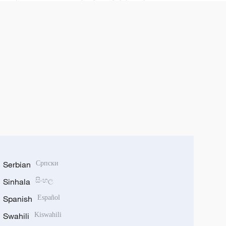
Serbian
Српски
Sinhala
සිංහල
Spanish
Español
Swahili
Kiswahili