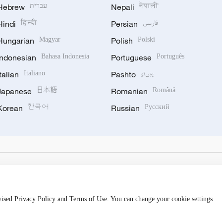
Hebrew
עברית
Nepali
नेपाली
Hindi
हिन्दी
Persian
فارسی
Hungarian
Magyar
Polish
Polski
Indonesian
Bahasa Indonesia
Portuguese
Português
Italian
Italiano
Pashto
پښتو
Japanese
日本語
Romanian
Română
Korean
한국어
Russian
Русский
evised Privacy Policy and Terms of Use. You can change your cookie settings