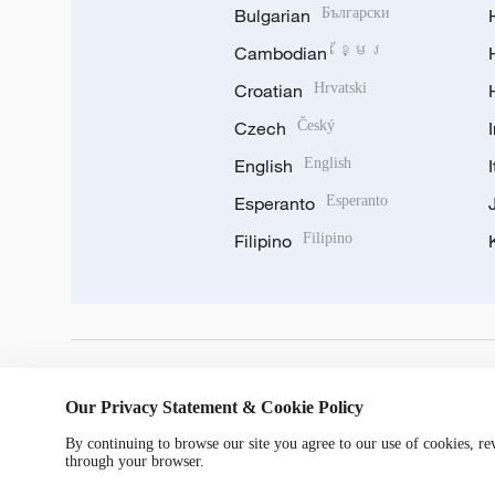
Bulgarian
Български
Cambodian
ខ្មែរ
Croatian
Hrvatski
Czech
Český
English
English
Esperanto
Esperanto
Filipino
Filipino
DOWNLOAD OUR APP
Our Privacy Statement & Cookie Policy
By continuing to browse our site you agree to our use of cookies, r
through your browser.