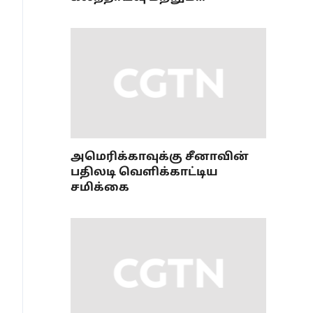
ஒருங்கிணைப்புப் பணி
அமைப்புமுறை பற்றிய 36வது
கூட்டம்
அமெரிக்காவுக்கு சீனாவின்
பதிலடி வெளிக்காட்டிய
சமிக்கை