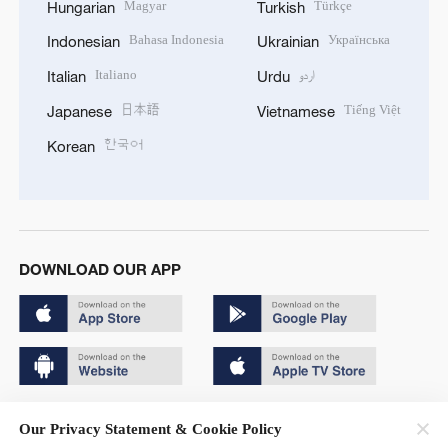
Magyar
Türkçe
Hungarian
Turkish
Bahasa Indonesia
Українська
Indonesian
Ukrainian
Italiano
اردو
Italian
Urdu
日本語
Tiếng Việt
Japanese
Vietnamese
한국어
Korean
DOWNLOAD OUR APP
Copyright © 2024 CGTN.
Our Privacy Statement & Cookie Policy