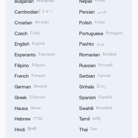
Български
नेपाली
Bulgarian
Nepali
ខ្មែរ
فارسی
Cambodian
Persian
Hrvatski
Polski
Croatian
Polish
Český
Português
Czech
Portuguese
English
پښتو
English
Pashto
Esperanto
Română
Esperanto
Romanian
Filipino
Русский
Filipino
Russian
Français
Српски
French
Serbian
Deutsch
සිංහල
German
Sinhala
Ελληνικά
Español
Greek
Spanish
Hausa
Kiswahili
Hausa
Swahili
עברית
தமிழ்
Hebrew
Tamil
हिन्दी
ไทย
Hindi
Thai