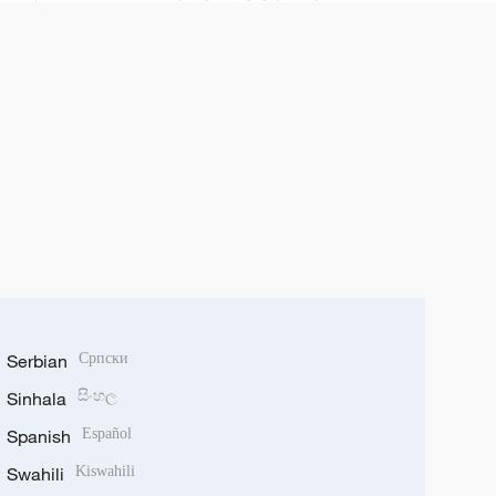
Serbian
Српски
Sinhala
සිංහල
Spanish
Español
Swahili
Kiswahili