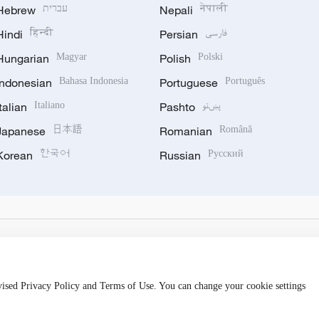
Hebrew
עברית
Nepali
नेपाली
Hindi
हिन्दी
Persian
فارسی
Hungarian
Magyar
Polish
Polski
Indonesian
Bahasa Indonesia
Portuguese
Português
Italian
Italiano
Pashto
پښتو
Japanese
日本語
Romanian
Română
Korean
한국어
Russian
Русский
evised Privacy Policy and Terms of Use. You can change your cookie settings