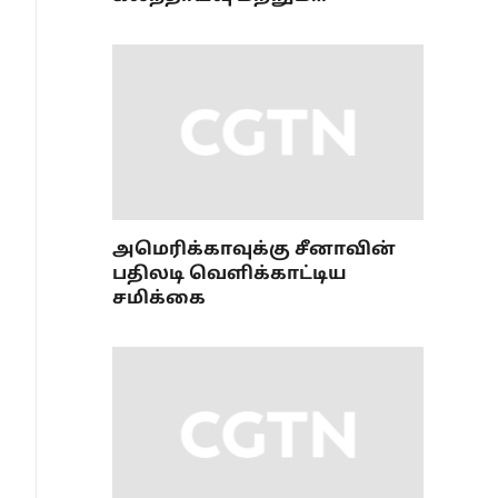
ஒருங்கிணைப்புப் பணி
அமைப்புமுறை பற்றிய 36வது
கூட்டம்
அமெரிக்காவுக்கு சீனாவின்
பதிலடி வெளிக்காட்டிய
சமிக்கை