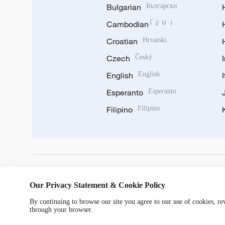
Bulgarian
Български
Cambodian
ខ្មែរ
Croatian
Hrvatski
Czech
Český
English
English
Esperanto
Esperanto
Filipino
Filipino
DOWNLOAD OUR APP
Our Privacy Statement & Cookie Policy
By continuing to browse our site you agree to our use of cookies, r
through your browser.