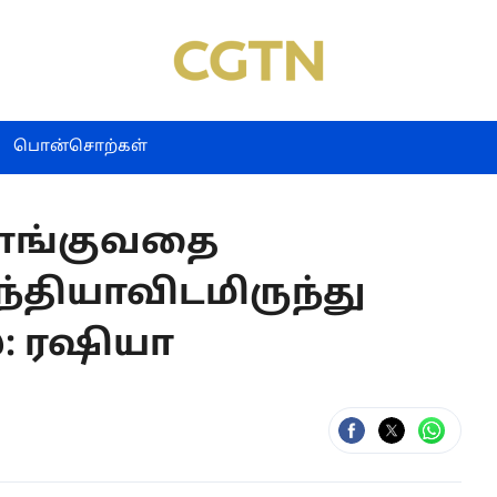
பொன்சொற்கள்
ாங்குவதை
ந்தியாவிடமிருந்து
: ரஷியா