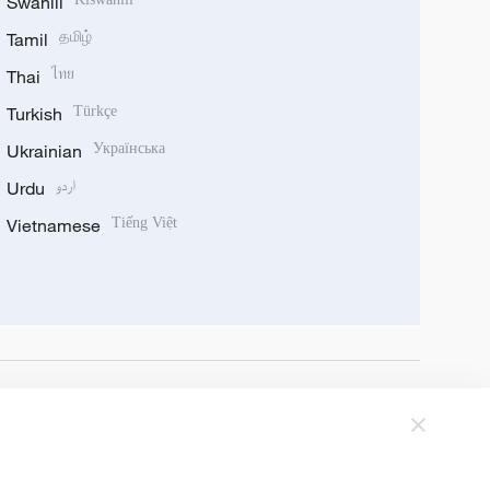
Swahili
Tamil
தமிழ்
Thai
ไทย
Turkish
Türkçe
Ukrainian
Українська
Urdu
اردو
Vietnamese
Tiếng Việt