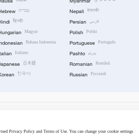
Hausa
Myanmar
Hebrew
עברית
Nepali
नेपाली
Hindi
हिन्दी
Persian
فارسی
Hungarian
Magyar
Polish
Polski
Indonesian
Bahasa Indonesia
Portuguese
Português
Italian
Italiano
Pashto
پښتو
Japanese
日本語
Romanian
Română
Korean
한국어
Russian
Русский
evised Privacy Policy and Terms of Use. You can change your cookie settings