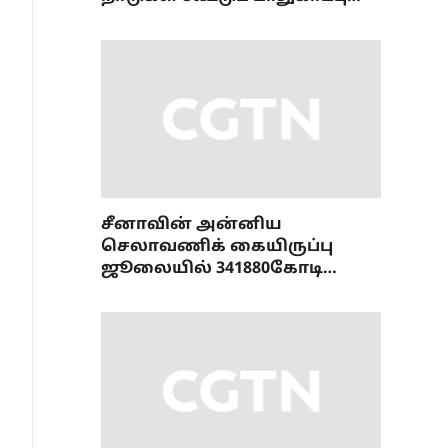
ஒப்பந்தம்
சீனாவின் அன்னிய
செலாவணிக் கையிருப்பு
ஜூலையில் 341880கோடி
டாலரை எட்டியது