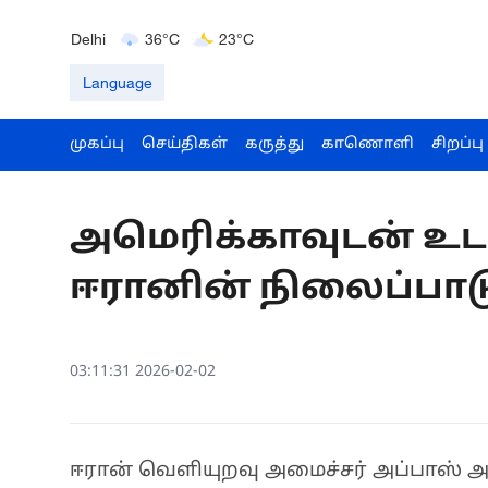
Bengaluru
35°C
22°C
Delhi
36°C
23°C
Hyderabad
42°C
28°C
Language
முகப்பு
செய்திகள்
கருத்து
காணொளி
சிறப்பு
அமெரிக்காவுடன் உட
ஈரானின் நிலைப்பாட
03:11:31 2026-02-02
ஈரான் வெளியுறவு அமைச்சர் அப்பாஸ் அர