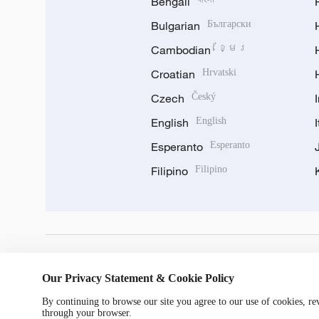
Bengali
Bulgarian
Български
Cambodian
ខ្មែរ
Croatian
Hrvatski
Czech
Český
English
English
Esperanto
Esperanto
Filipino
Filipino
DOWNLOAD OUR APP
Our Privacy Statement & Cookie Policy
By continuing to browse our site you agree to our use of cookies, r
through your browser.