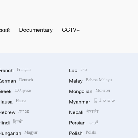
ский
Documentary
CCTV+
French
Français
Lao
ລາວ
German
Deutsch
Malay
Bahasa Melayu
Greek
Ελληνικά
Mongolian
Монгол
Hausa
Hausa
Myanmar
မြန်မာဘာသာ
Hebrew
עברית
Nepali
नेपाली
Hindi
हिन्दी
Persian
فارسی
Hungarian
Magyar
Polish
Polski