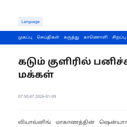
Language
முகப்பு
செய்திகள்
கருத்து
காணொளி
சிறப்பு
கடும் குளிரில் பனி
மக்கள்
07:50:47 2026-01-09
லியாவ்னிங் மாகாணத்தின் ஷென்யாங் 