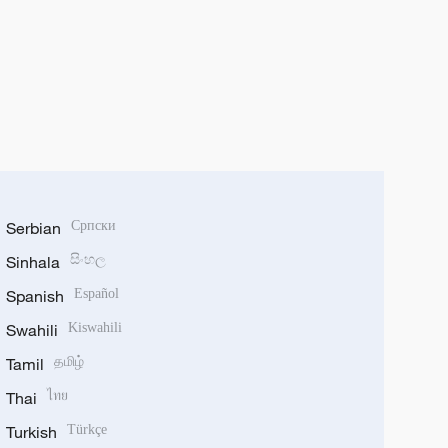
Serbian
Српски
Sinhala
සිංහල
Spanish
Español
Swahili
Kiswahili
Tamil
தமிழ்
Thai
ไทย
Turkish
Türkçe