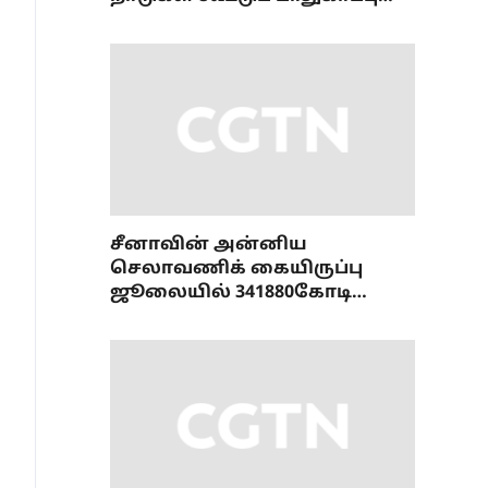
ஒப்பந்தம்
சீனாவின் அன்னிய
செலாவணிக் கையிருப்பு
ஜூலையில் 341880கோடி
டாலரை எட்டியது