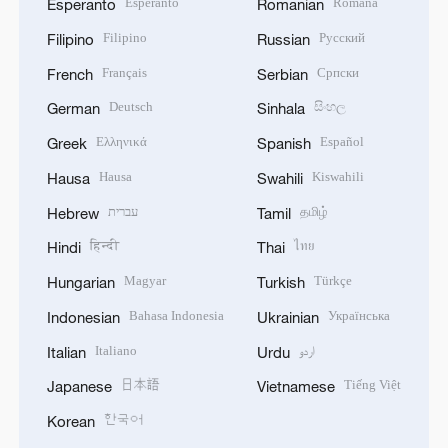
Esperanto
Română
Esperanto
Romanian
Filipino
Русский
Filipino
Russian
Français
Српски
French
Serbian
Deutsch
සිංහල
German
Sinhala
Ελληνικά
Español
Greek
Spanish
Hausa
Kiswahili
Hausa
Swahili
עברית
தமிழ்
Hebrew
Tamil
हिन्दी
ไทย
Hindi
Thai
Magyar
Türkçe
Hungarian
Turkish
Bahasa Indonesia
Українська
Indonesian
Ukrainian
Italiano
اردو
Italian
Urdu
日本語
Tiếng Việt
Japanese
Vietnamese
한국어
Korean