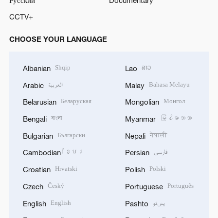
CCTV+
CHOOSE YOUR LANGUAGE
Shqip
ລາວ
Albanian
Lao
العربية
Bahasa Melayu
Arabic
Malay
Беларуская
Монгол
Belarusian
Mongolian
বাংলা
မြန်မာဘာသာ
Bengali
Myanmar
Български
नेपाली
Bulgarian
Nepali
ខ្មែរ
فارسی
Cambodian
Persian
Hrvatski
Polski
Croatian
Polish
Český
Português
Czech
Portuguese
English
پښتو
English
Pashto